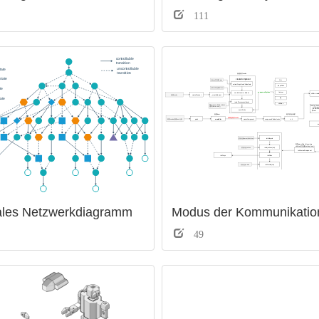
111
ales Netzwerkdiagramm
49