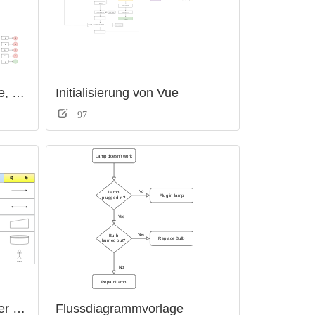
Algorithmus für Vue Cache, LRU Policy Algorithmus
Initialisierung von Vue
97
Grundlegende Symbole der Flussdiagramme
Flussdiagrammvorlage