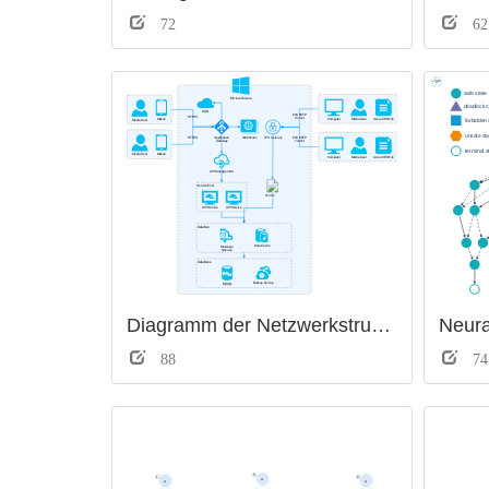
72
62
Diagramm der Netzwerkstruktur
Neur
88
74