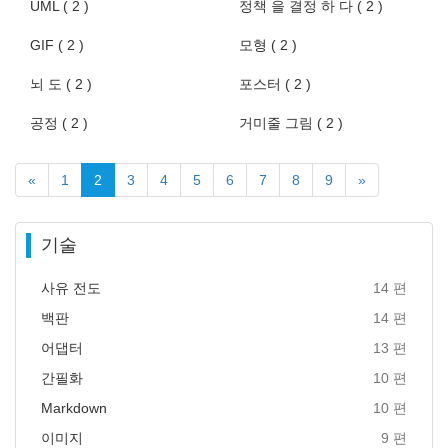
UML ( 2 )
정책 을 결정 하 다 ( 2 )
GIF ( 2 )
모형 ( 2 )
뇌 도 ( 2 )
포스터 ( 2 )
공정 ( 2 )
거미줄 그림 ( 2 )
«
1
2
3
4
5
6
7
8
9
»
기술
사유 전도
14 편
백판
14 편
어댑터
13 편
간필화
10 편
Markdown
10 편
이미지
9 편