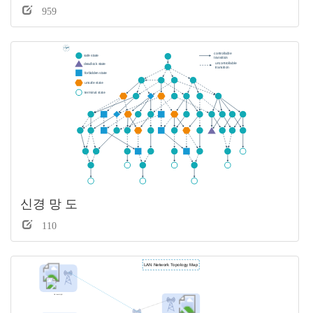
959
신경 망 도
110