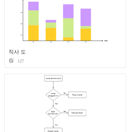
직사 도
127