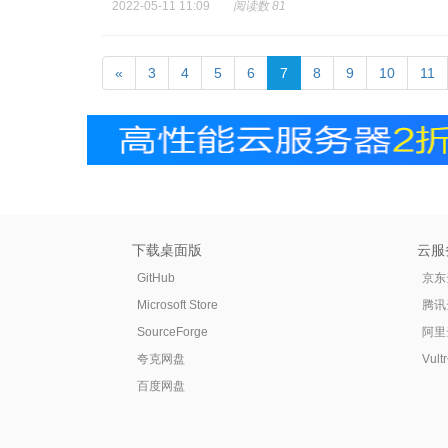
2022-05-11 11:09
阅读数 81
«
3
4
5
6
7
8
9
10
11
下载桌面版
云服
GitHub
京东
Microsoft Store
腾讯
SourceForge
阿里
夸克网盘
Vul
百度网盘