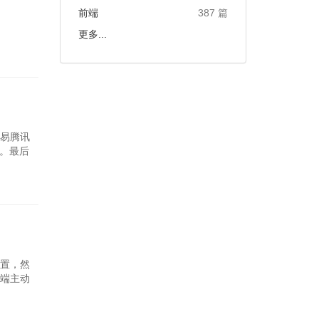
前端
387 篇
更多...
易腾讯
大。最后
置，然
端主动