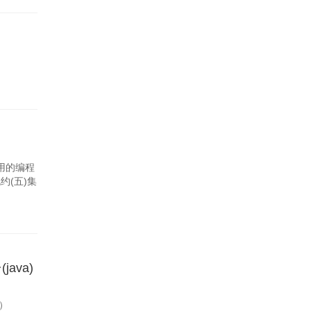
闭
用的编程
规约(五)集
(java)
法）