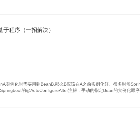
写分离-基于程序（一招解决）
anA实例化时需要用到BeanB,那么B应该在A之前实例化好。很多时候Spri
oot的@AutoConfigureAfter注解，手动的指定Bean的实例化顺序，