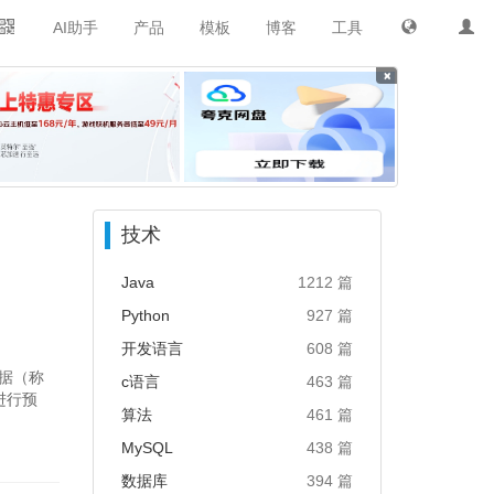
AI助手
产品
模板
博客
工具
×
技术
Java
1212 篇
Python
927 篇
开发语言
608 篇
据（称
c语言
463 篇
进行预
算法
461 篇
MySQL
438 篇
数据库
394 篇