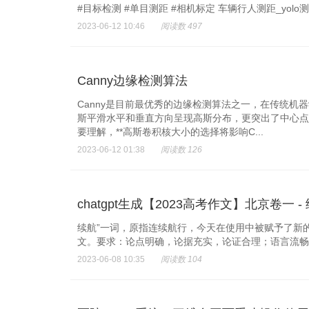
#目标检测 #单目测距 #相机标定 车辆行人测距_yolo
2023-06-12 10:46
阅读数 497
Canny边缘检测算法
Canny是目前最优秀的边缘检测算法之一，在传统机器
斯平滑水平和垂直方向呈现高斯分布，更突出了中心点
要理解，**高斯卷积核大小的选择将影响C...
2023-06-12 01:38
阅读数 126
chatgpt生成【2023高考作文】北京卷一 -
续航”一词，原指连续航行，今天在使用中被赋予了新
文。要求：论点明确，论据充实，论证合理；语言流畅
2023-06-08 10:35
阅读数 104