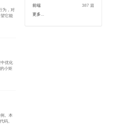
前端
387 篇
行为，对
更多...
希望它能
程中优化
的小矩
为例。本
型代码。