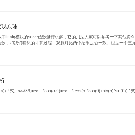
底层实现原理
库linalg模块的solve函数进行求解，它的用法大家可以参考一下其他资
的函数，和我们猜想的计算过程，观测对比两个结果是否一致。也是一个三
关
解析
cos(a)) 2式。x&#39;=cx+L*cos(α-θ)=cx+L*(cos(α)*cos(θ)+sin(α)*sin(θ)
..
）