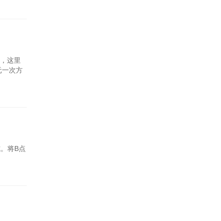
料，这里
元一次方
闭
) 1式。将B点