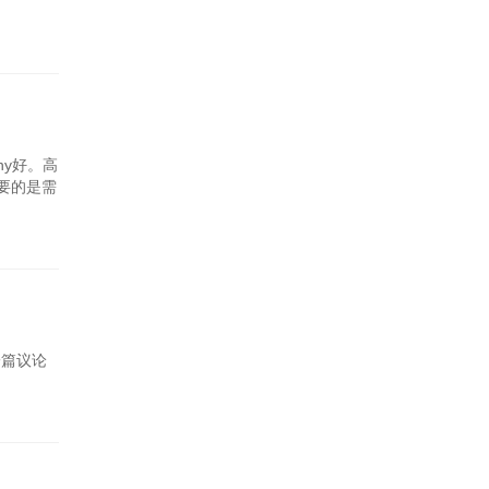
ny好。高
要的是需
一篇议论