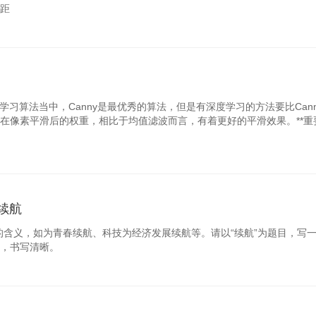
测距
学习算法当中，Canny是最优秀的算法，但是有深度学习的方法要比Can
在像素平滑后的权重，相比于均值滤波而言，有着更好的平滑效果。**重
 续航
的含义，如为青春续航、科技为经济发展续航等。请以“续航”为题目，写
，书写清晰。