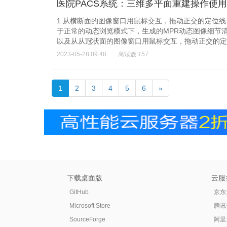
医院PACS系统：三维多平面重建操作使用
1.从横断面的图像窗口用鼠标交互，拖动正交的定位
于正常的动态浏览模式下，生成的MPR动态图像细节
以及从从冠状面的图像窗口用鼠标交互，拖动正交的定位
2023-05-28 09:48
阅读数 157
1
2
3
4
5
6
»
下载桌面版
云服
GitHub
京东
Microsoft Store
腾讯
SourceForge
阿里