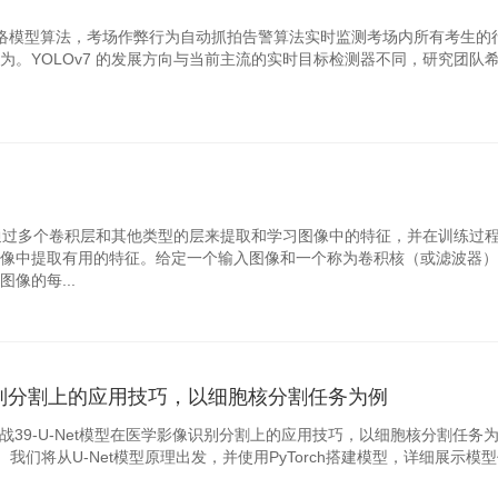
hon网络模型算法，考场作弊行为自动抓拍告警算法实时监测考场内所有考生的
。YOLOv7 的发展方向与当前主流的实时目标检测器不同，研究团队
通过多个卷积层和其他类型的层来提取和学习图像中的特征，并在训练过
像中提取有用的特征。给定一个输入图像和一个称为卷积核（或滤波器）
像的每...
像识别分割上的应用技巧，以细胞核分割任务为例
39-U-Net模型在医学影像识别分割上的应用技巧，以细胞核分割任务
我们将从U-Net模型原理出发，并使用PyTorch搭建模型，详细展示模