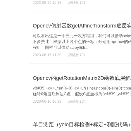
2023-06-20 15:18
阅读数 121
Opencv仿射函数getAffineTransform
可以看出这是一个三元一次方程组，我们可以借助scipy
不多赘述。根据以上各个点的坐标，分别用opencv
程组，同样可以借助scipy库li...
2023-06-16 11:30
阅读数 131
Opencv的getRotationMatrix2D函数底层
y&#39;=cy+L*sin(α-θ)=cy+L*(sin(a)*cos(θ)-sin(θ)*
旋转θ角度后到达C点，假设C点坐标为(x&#39;,y&#39;.
2023-06-16 10:19
阅读数 104
单目测距（yolo目标检测+标定+测距代码