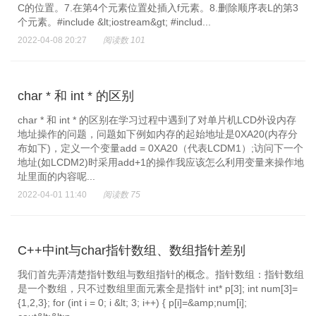
C的位置。7.在第4个元素位置处插入f元素。8.删除顺序表L的第3
个元素。#include &lt;iostream&gt; #includ...
2022-04-08 20:27
阅读数 101
char * 和 int * 的区别
char * 和 int * 的区别在学习过程中遇到了对单片机LCD外设内存
地址操作的问题，问题如下例如内存的起始地址是0XA20(内存分
布如下)，定义一个变量add = 0XA20（代表LCDM1）;访问下一个
地址(如LCDM2)时采用add+1的操作我应该怎么利用变量来操作地
址里面的内容呢...
2022-04-01 11:40
阅读数 75
C++中int与char指针数组、数组指针差别
我们首先弄清楚指针数组与数组指针的概念。指针数组：指针数组
是一个数组，只不过数组里面元素全是指针 int* p[3]; int num[3]=
{1,2,3}; for (int i = 0; i &lt; 3; i++) { p[i]=&amp;num[i];