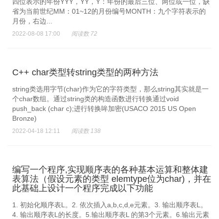
四位表示的年份YYY，YY，Y：年份的最后三位、两位或一位，缺
省为当前世纪MM：01~12的月份编号MONTH：九个字符表示的
月份，右边...
2022-08-08 17:00
阅读数 72
C++ char类型转string类型的两种方法
string类选用字节(char)作为它的字符类型，那么string其实就是一
个char数组。通过string类的构造函数进行转换通过void
push_back (char c);进行转换哞加密(USACO 2015 US Open
Bronze)
2022-04-18 12:11
阅读数 138
编写一个程序,实现顺序表的各种基本运算和整体建
表算法（假设元素的类型 elemtype位为char)，并在
此基础上设计一个程序完成以下功能
1. 初始化顺序表L。2. 依次插入a,b,c,d,e元素。3. 输出顺序表L。
4. 输出顺序表L的长度。5.输出顺序表L 的第3个元素。6.输出元素