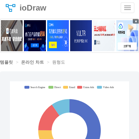
ioDraw
×
템플릿
온라인 차트
원형도