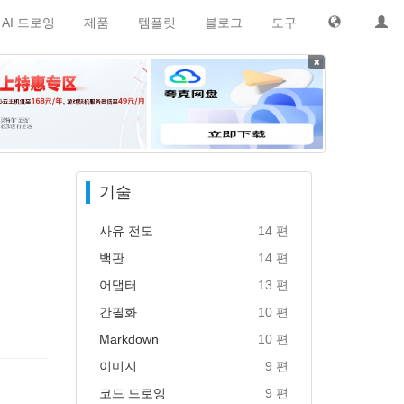
AI 드로잉
제품
템플릿
블로그
도구
×
기술
사유 전도
14 편
백판
14 편
어댑터
13 편
간필화
10 편
Markdown
10 편
이미지
9 편
코드 드로잉
9 편