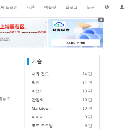
AI 드로잉
제품
템플릿
블로그
도구
×
기술
사유 전도
14 편
백판
14 편
어댑터
13 편
활동 데
간필화
10 편
Markdown
10 편
이미지
9 편
코드 드로잉
9 편