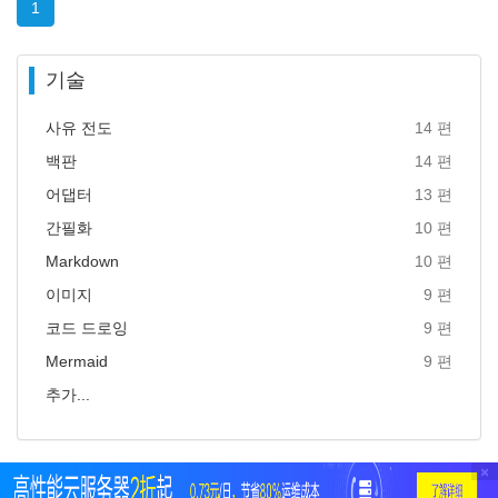
1
기술
사유 전도
14 편
백판
14 편
어댑터
13 편
간필화
10 편
Markdown
10 편
이미지
9 편
코드 드로잉
9 편
Mermaid
9 편
추가...
×