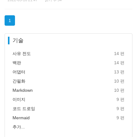
2022-03-16 21:47
읽기 수 34
1
기술
사유 전도
14 편
백판
14 편
어댑터
13 편
간필화
10 편
Markdown
10 편
이미지
9 편
코드 드로잉
9 편
Mermaid
9 편
추가...