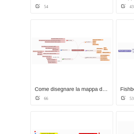
54
43
Come disegnare la mappa della mente
66
53