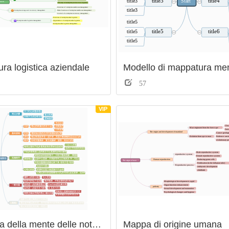
ura logistica aziendale
Modello di mappatura men
57
VIP
关闭
Mappa della mente delle note di apprendimento
Mappa di origine umana