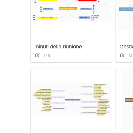
minuti della riunione
Gestio
110
61