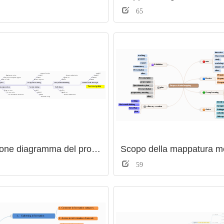
65
Fishbone diagramma del processo di test software
59