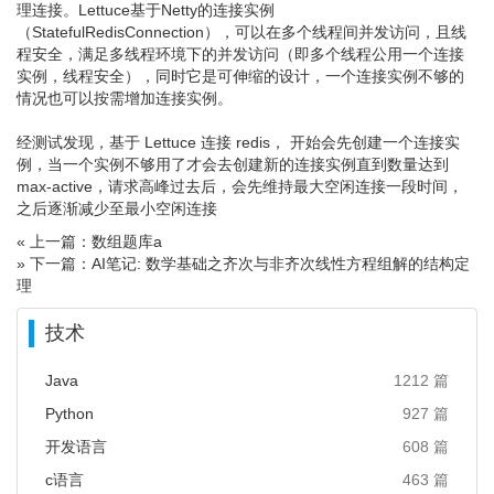
理连接。Lettuce基于Netty的连接实例
（StatefulRedisConnection），可以在多个线程间并发访问，且线
程安全，满足多线程环境下的并发访问（即多个线程公用一个连接
实例，线程安全），同时它是可伸缩的设计，一个连接实例不够的
情况也可以按需增加连接实例。
经测试发现，基于 Lettuce 连接 redis， 开始会先创建一个连接实
例，当一个实例不够用了才会去创建新的连接实例直到数量达到
max-active，请求高峰过去后，会先维持最大空闲连接一段时间，
之后逐渐减少至最小空闲连接
« 上一篇：数组题库a
» 下一篇：AI笔记: 数学基础之齐次与非齐次线性方程组解的结构定
理
技术
Java
1212 篇
Python
927 篇
开发语言
608 篇
c语言
463 篇