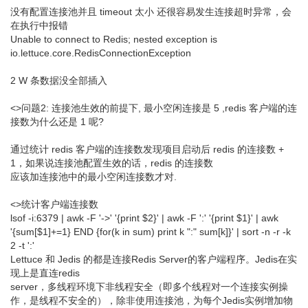
没有配置连接池并且 timeout 太小 还很容易发生连接超时异常，会
在执行中报错
Unable to connect to Redis; nested exception is
io.lettuce.core.RedisConnectionException
2 W 条数据没全部插入
<>问题2: 连接池生效的前提下, 最小空闲连接是 5 ,redis 客户端的连
接数为什么还是 1 呢?
通过统计 redis 客户端的连接数发现项目启动后 redis 的连接数 +
1，如果说连接池配置生效的话，redis 的连接数
应该加连接池中的最小空闲连接数才对.
<>统计客户端连接数
lsof -i:6379 | awk -F '->' '{print $2}' | awk -F ':' '{print $1}' | awk
'{sum[$1]+=1} END {for(k in sum) print k ":" sum[k]}' | sort -n -r -k
2 -t ':'
Lettuce 和 Jedis 的都是连接Redis Server的客户端程序。Jedis在实
现上是直连redis
server，多线程环境下非线程安全（即多个线程对一个连接实例操
作，是线程不安全的），除非使用连接池，为每个Jedis实例增加物