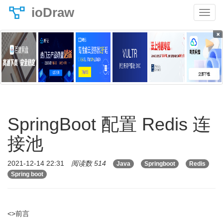
ioDraw
×
SpringBoot 配置 Redis 连
接池
2021-12-14 22:31
阅读数 514
Java
Springboot
Redis
Spring boot
<>前言