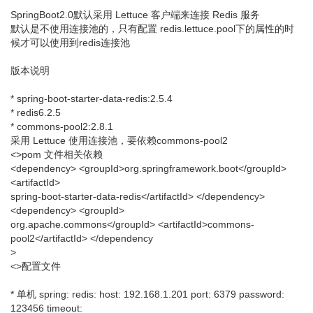
SpringBoot2.0默认采用 Lettuce 客户端来连接 Redis 服务
默认是不使用连接池的，只有配置 redis.lettuce.pool下的属性的时
候才可以使用到redis连接池
版本说明
* spring-boot-starter-data-redis:2.5.4
* redis6.2.5
* commons-pool2:2.8.1
采用 Lettuce 使用连接池，要依赖commons-pool2
<>pom 文件相关依赖
<dependency> <groupId>org.springframework.boot</groupId>
<artifactId>
spring-boot-starter-data-redis</artifactId> </dependency>
<dependency> <groupId>
org.apache.commons</groupId> <artifactId>commons-
pool2</artifactId> </dependency
>
<>配置文件
* 单机 spring: redis: host: 192.168.1.201 port: 6379 password:
123456 timeout: