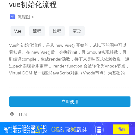
vue初始化流程
流程图 >
Vue
流程
过程
渲染
Vue的初始化流程，是从 new Vue() 开始的，从以下的图中可以
看知道。在 new Vue()后，会执行init，再 $mount实现挂载，再
到编译compile，生成render函数，接下来是响应式依赖收集，通
过pach实现异步更新 。render function 会被转化为Vnode节点，
Virtual DOM 是一棵以JavaScript对象（Vnode节点）为基础的
树。是对真实DOM的描述。通过patch() 转化为真的 DOM。在数
据有变化时，会通过setter -> Watcher -> update 来更新视图。整
个Vue的运行机制大致就是这样。Vue 实例从创建到销毁的过程为
生命周期。从开始创建、初始化数据、编译模板、挂载Dom→渲
立即使用
染、更新→渲染、卸载等一系列过程，称之为 Vue 的生命周期。
1124
×