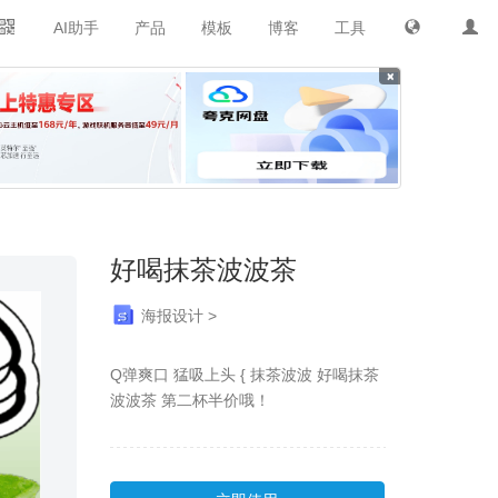
AI助手
产品
模板
博客
工具
×
好喝抹茶波波茶
海报设计 >
Q弹爽口 猛吸上头 { 抹茶波波 好喝抹茶
波波茶 第二杯半价哦！