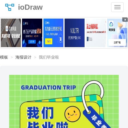
ioDraw
×
模板
海报设计
我们毕业啦