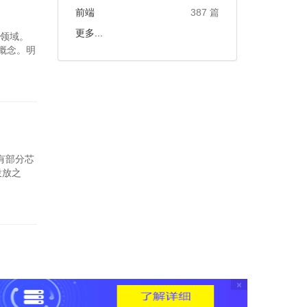
前端
387 篇
更多...
片领域。
的概念。明
有部分芯
投放之
×