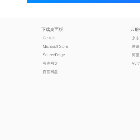
下载桌面版
云服
GitHub
京东
Microsoft Store
腾讯
SourceForge
阿里
夸克网盘
Vul
百度网盘