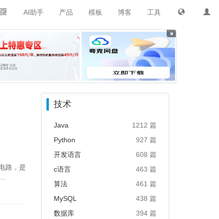
AI助手
产品
模板
博客
工具
×
技术
Java
1212 篇
Python
927 篇
开发语言
608 篇
集成电路，是
c语言
463 篇
.
算法
461 篇
MySQL
438 篇
数据库
394 篇