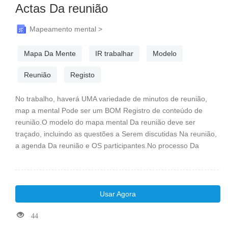
Actas Da reunião
Mapeamento mental >
Mapa Da Mente
IR trabalhar
Modelo
Reunião
Registo
No trabalho, haverá UMA variedade de minutos de reunião,
map a mental Pode ser um BOM Registro de conteúdo de
reunião.O modelo do mapa mental Da reunião deve ser
traçado, incluindo as questões a Serem discutidas Na reunião,
a agenda Da reunião e OS participantes.No processo Da
reunião, o gravador registra a organização e conteúdo
específico Da reunião.
Usar Agora
44