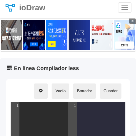
ioDraw
×
En línea Compilador less
Vacío
Borrador
Guardar
less -> css
1
1