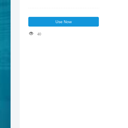
aliquet. Augue mauris augue Elit
Pellentesque 30.65 % Tortor dignissim
convallis aenean et tortor at risus. Non
闭
arcu risus quis varius quam quisque id
Use Now
diam. Amet massa vitae tortor
40
condimentum. Id Volutpat Lacus
Laoreet $ 1.08 M Lectus arcu
bibendum at varius vel pharetra vel
turpis nunc. Lorem ipsum dolor sit
amet. In arcu cursus euismod quis.
Egestas erat imperdiet sed euismod.
Cursus vitae congue mauris rhoncus
aenean v