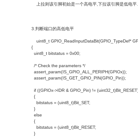
上拉则该引脚初始是一个高电平,下拉该引脚是低电平.
3.判断端口的高低电平
uint8_t GPIO_ReadInputDataBit(GPIO_TypeDef* GPI
{
uint8_t bitstatus = 0x00;
/* Check the parameters */
assert_param(IS_GPIO_ALL_PERIPH(GPIOx));
assert_param(IS_GET_GPIO_PIN(GPIO_Pin));
if ((GPIOx->IDR & GPIO_Pin) != (uint32_t)Bit_RESET
{
bitstatus = (uint8_t)Bit_SET;
}
else
{
bitstatus = (uint8_t)Bit_RESET;
}