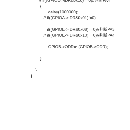
// if((GPIOE->IDR&0x10)==0)//判断PA4
{
delay(1000000);
// if((GPIOA->IDR&0x01)!=0)
if((GPIOE->IDR&0x08)==0)//判断PA3
// if((GPIOE->IDR&0x10)==0)//判断PA4
GPIOB->ODR=~(GPIOB->ODR);
}
}
}