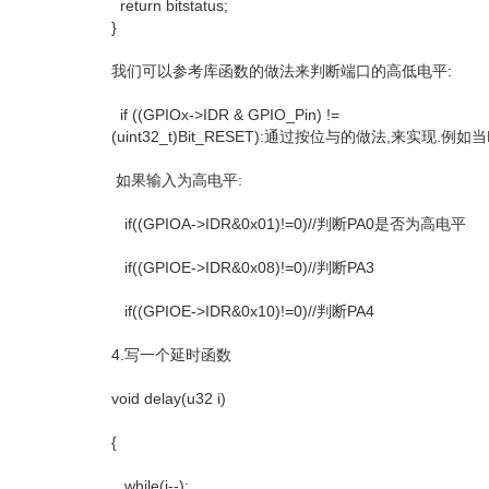
return bitstatus;
}
我们可以参考库函数的做法来判断端口的高低电平:
if ((GPIOx->IDR & GPIO_Pin) !=
(uint32_t)Bit_RESET):通过按位与的做法,来实现.例如当PE
如果输入为高电平:
if((GPIOA->IDR&0x01)!=0)//判断PA0是否为高电平
if((GPIOE->IDR&0x08)!=0)//判断PA3
if((GPIOE->IDR&0x10)!=0)//判断PA4
4.写一个延时函数
void delay(u32 i)
{
while(i--);