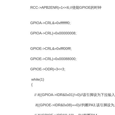
RCC->APB2ENR|=1<<6;//使能GPIOE的时钟
GPIOA->CRL&=0xfffffff0;
GPIOA->CRL|=0x00000008;
GPIOE->CRL&=0xfff00fff;
GPIOE->CRL|=0x00088000;
GPIOE->ODR|=3<<3;
while(1)
{
// if((GPIOA->IDR&0x01)!=0)//该引脚设
if((GPIOE->IDR&0x08)==0)//判断PA3,