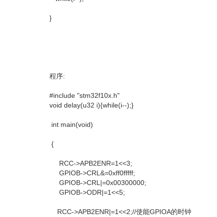
}
程序:
#include "stm32f10x.h"
void delay(u32 i){while(i--);}
int main(void)
{
RCC->APB2ENR=1<<3;
GPIOB->CRL&=0xff0fffff;
GPIOB->CRL|=0x00300000;
GPIOB->ODR|=1<<5;
RCC->APB2ENR|=1<<2;//使能GPIOA的时钟