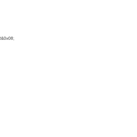
&0x08;
闭