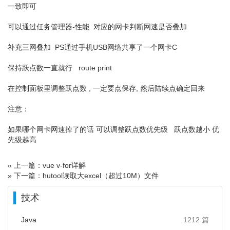
一致即可
可以通过任务管理器-性能 对应的网卡判断网速是否叠加
补充三网叠加 PS通过手机USB网络共享了一个网卡C
保持跃点数一直就行 route print
在控制面板里调整跃点数 , 一定要点保存, 然后陆续点确定回来
注意：
如果哪个网卡网速掉了的话 可以调整跃点数优先级 跃点数越小 优
先级越高
« 上一篇：vue v-for详解
» 下一篇：hutool读取大excel（超过10M）文件
技术
Java
1212 篇