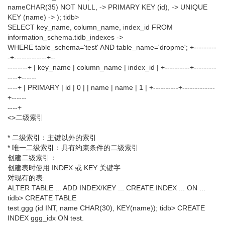
nameCHAR(35) NOT NULL, -> PRIMARY KEY (id), -> UNIQUE
KEY (name) -> ); tidb>
SELECT key_name, column_name, index_id FROM
information_schema.tidb_indexes ->
WHERE table_schema='test' AND table_name='dropme'; +---------
-+-------------+--
--------+ | key_name | column_name | index_id | +----------+---------
----+------
----+ | PRIMARY | id | 0 | | name | name | 1 | +----------+-------------
+------
----+
<>二级索引
* 二级索引：主键以外的索引
* 唯一二级索引：具有约束条件的二级索引
创建二级索引：
创建表时使用 INDEX 或 KEY 关键字
对现有的表:
ALTER TABLE ... ADD INDEX/KEY ... CREATE INDEX ... ON ...
tidb> CREATE TABLE
test.ggg (id INT, name CHAR(30), KEY(name)); tidb> CREATE
INDEX ggg_idx ON test.