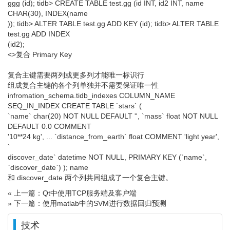
ggg (id); tidb> CREATE TABLE test.gg (id INT, id2 INT, name
CHAR(30), INDEX(name
)); tidb> ALTER TABLE test.gg ADD KEY (id); tidb> ALTER TABLE
test.gg ADD INDEX
(id2);
<>复合 Primary Key
复合主键需要两列或更多列才能唯一标识行
组成复合主键的各个列单独并不需要保证唯一性
infromation_schema.tidb_indexes COLUMN_NAME
SEQ_IN_INDEX CREATE TABLE `stars` (
`name` char(20) NOT NULL DEFAULT '', `mass` float NOT NULL
DEFAULT 0.0 COMMENT
'10**24 kg', ... `distance_from_earth` float COMMENT 'light year',
`
discover_date` datetime NOT NULL, PRIMARY KEY (`name`,
`discover_date`) ); name
和 discover_date 两个列共同组成了一个复合主键。
« 上一篇：Qt中使用TCP服务端及客户端
» 下一篇：使用matlab中的SVM进行数据回归预测
技术