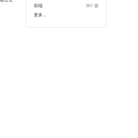
。取出全
前端
387 篇
更多...