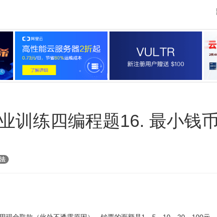
业训练四编程题16. 最小钱
法