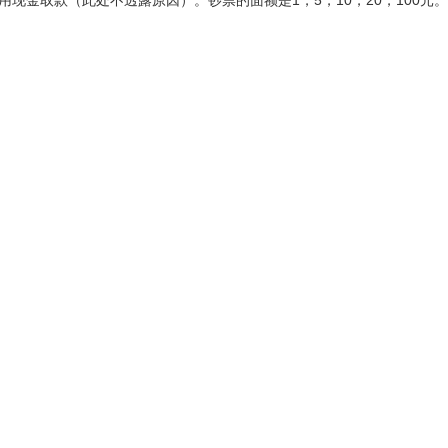
现金取款（此处不透露原因）。钞票的面额是1，5，10，20，100元