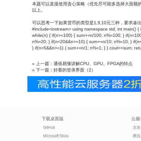
本题可以直接使用贪心策略（优先尽可能多选择大面额
以上。
可以思考一下如果货币的类型是1,9,10元三种，要求凑
#include<iostream> using namespace std; int main() { 
while(n) { if(n>=100) { sum+=n/100; n%=100; } if(n<1
n%=20; } if(n<20&&n>=10) { sum+=n/10; n%=10; } if(
} if(n<5&&n>=1) { sum+=n/1; n%=1; } } cout<<sum; retu
« 上一篇：通俗易懂讲解CPU、GPU、FPGA的特点
» 下一篇：好看的登录界面（2）
下载桌面版
云服
GitHub
京东
Microsoft Store
腾讯