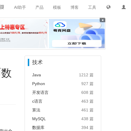
AI助手
产品
模板
博客
工具
×
技术
币数
Java
1212 篇
Python
927 篇
开发语言
608 篇
c语言
463 篇
算法
461 篇
MySQL
438 篇
数据库
394 篇