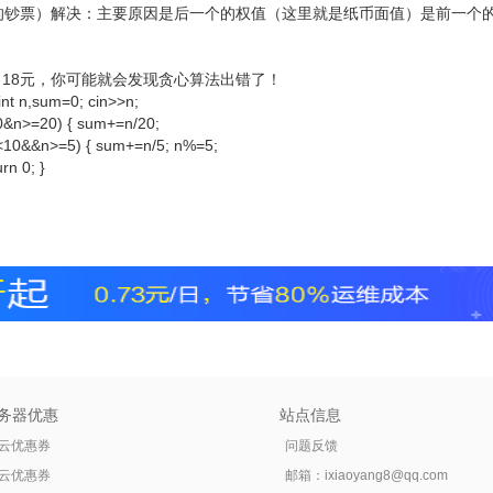
的钞票）解决：主要原因是后一个的权值（这里就是纸币面值）是前一个的
出18元，你可能就会发现贪心算法出错了！
int n,sum=0; cin>>n;
00&n>=20) { sum+=n/20;
n<10&&n>=5) { sum+=n/5; n%=5;
rn 0; }
务器优惠
站点信息
云优惠券
问题反馈
云优惠券
邮箱：
ixiaoyang8@qq.com