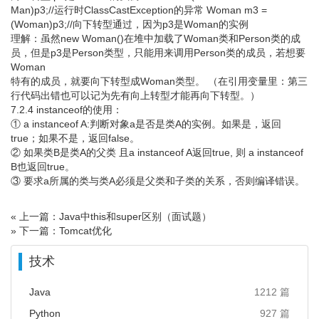
Man)p3;//运行时ClassCastException的异常 Woman m3 =
(Woman)p3;//向下转型通过，因为p3是Woman的实例
理解：虽然new Woman()在堆中加载了Woman类和Person类的成
员，但是p3是Person类型，只能用来调用Person类的成员，若想要
Woman
特有的成员，就要向下转型成Woman类型。 （在引用变量里：第三
行代码出错也可以记为先有向上转型才能再向下转型。）
7.2.4 instanceof的使用：
① a instanceof A:判断对象a是否是类A的实例。如果是，返回
true；如果不是，返回false。
② 如果类B是类A的父类 且a instanceof A返回true, 则 a instanceof
B也返回true。
③ 要求a所属的类与类A必须是父类和子类的关系，否则编译错误。
« 上一篇：Java中this和super区别（面试题）
» 下一篇：Tomcat优化
技术
Java
1212 篇
Python
927 篇