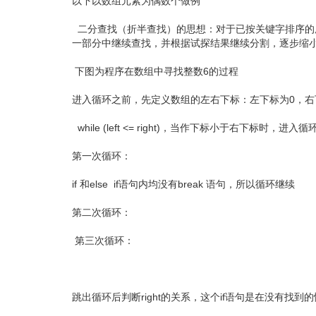
以下以数组元素为偶数个做例
二分查找（折半查找）的思想：对于已按关键字排序的
一部分中继续查找，并根据试探结果继续分割，逐步缩
下图为程序在数组中寻找整数6的过程
进入循环之前，先定义数组的左右下标：左下标为0，右
while (left <= right)，当作下标小于右下标时，进入循
第一次循环：
if 和else if语句内均没有break 语句，所以循环继续
第二次循环：
第三次循环：
跳出循环后判断right的关系，这个if语句是在没有找到