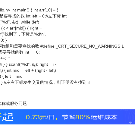
int main() { int arr[10] = {
/x是要寻找的数 int left = 0;//左下标 int
%d", &x); while (left
x < arr[mid]) { right =
e { printf("找到了，下标是%d\n",
 0; }
找的数 #define _CRT_SECURE_NO_WARNINGS 1
//j为需要寻找的数 int i = 0;
++; if
canf("%d", &j); right = i -
 mid = left + (right - left)
]) { left = mid
 break; } } //左右下标发生交叉的情况，则证明没有找到 if
未知的名称或服务问题