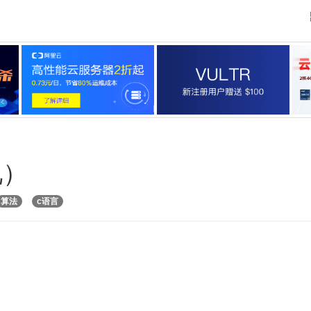
现）
算法
c语言