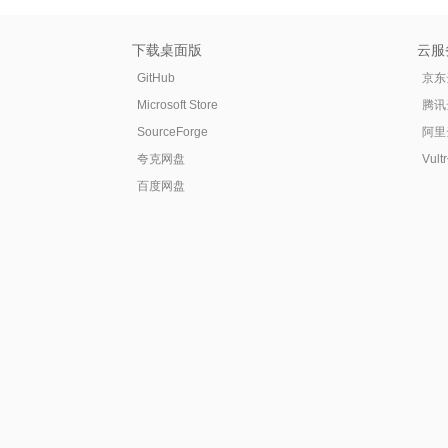
下载桌面版
云服
GitHub
京东
Microsoft Store
腾讯
SourceForge
阿里
夸克网盘
Vul
百度网盘