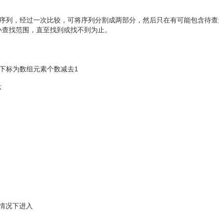
序列，经过一次比较，可将序列分割成两部分，然后只在有可能包含待查
小查找范围，直至找到或找不到为止。
下标为数组元素个数减去1
环
的情况下进入