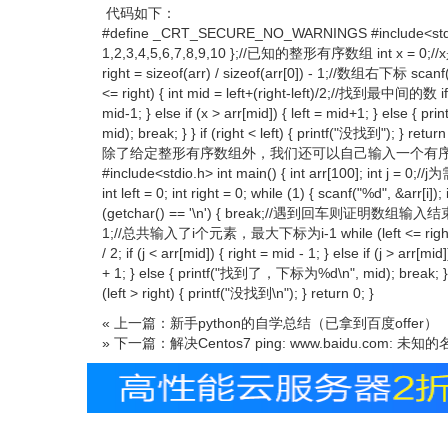
代码如下：
#define _CRT_SECURE_NO_WARNINGS #include<stdio.h> 
1,2,3,4,5,6,7,8,9,10 };//已知的整形有序数组 int x = 0;/
right = sizeof(arr) / sizeof(arr[0]) - 1;//数组右下标 scanf("
<= right) { int mid = left+(right-left)/2;//找到最中间的数 if (
mid-1; } else if (x > arr[mid]) { left = mid+1; } els
mid); break; } } if (right < left) { printf("没找到"); } return
除了给定整形有序数组外，我们还可以自己输入一个有序数组和需要查
#include<stdio.h> int main() { int arr[100]; int j = 0;
int left = 0; int right = 0; while (1) { scanf("%d", &arr[i]); i
(getchar() == '\n') { break;//遇到回车则证明数组输入结束 } } s
1;//总共输入了i个元素，最大下标为i-1 while (left <= right) { int
/ 2; if (j < arr[mid]) { right = mid - 1; } else if (j > arr[mid
+ 1; } else { printf("找到了，下标为%d\n", mid);
(left > right) { printf("没找到\n"); } return 0; }
« 上一篇：新手python的自学总结（已拿到百度offer）
» 下一篇：解决Centos7 ping: www.baidu.com: 