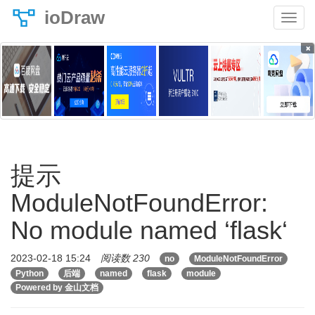
ioDraw
×
提示
ModuleNotFoundError:
No module named ‘flask‘
2023-02-18 15:24
阅读数 230
no
ModuleNotFoundError
Python
后端
named
flask
module
Powered by 金山文档