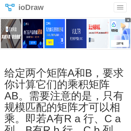
ioDraw
×
给定两个矩阵A和B，要求
你计算它们的乘积矩阵
AB。需要注意的是，只有
规模匹配的矩阵才可以相
乘。即若A有R a​ 行、C a​
列，B有R b​ 行、C b​ 列，