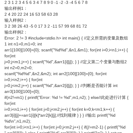
2 3 1 2 3 4 5 6 3 4 7 8 9 0 -1 -2 -3 -4 5 6 7 8
输出样例1：
2 4 20 22 24 16 53 58 63 28
输入样例2：
3 2 38 26 43 -5 0 17 3 2 -11 57 99 68 81 72
输出样例2：
Error: 2 != 3 #include<stdio.h> int main() { //定义所需的变量及数组
1 int n1=0,m1=0; int
arr1[100][100]={0}; scanf("%d%d",&n1,&m1); for(int i=0;i<n1;i++) {
for(int
j=0;j<m1;j++) { scanf("%d",&arr1[i][j]); } } //定义第二个变量与数组2
int n2=0,m2=0;
scanf("%d%d",&n2,&m2); int arr2[100][100]={0}; for(int
i=0;i<n2;i++) { for(int
j=0;j<m2;j++) { scanf("%d",&arr2[i][j]); } } //判断是否能计算 int
arr3[100][100]={0};
if(n2!=m1) { printf("Error: %d != %d",m1,n2); } else//此处进行计算 {
for(int
i=0;i<n1;i++) { for(int j=0;j<m2;j++) { for(int k=0;k<m1;k++) {
arr3[i][j]+=arr1[i][k]*arr2[k][j];//找到规律 } } } //输出 printf("%d
%d\n",n1,m2);
for(int i=0;i<n1;i++) { for(int j=0;j<m2;j++) { if(j!=m2-1) { printf("%d
",arr3[i][j]); } else { printf("%d",arr3[i][j]); } } printf("\n"); } } return