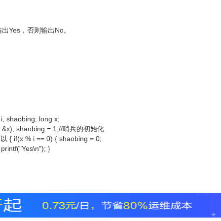
Yes，否则输出No。
i, shaobing; long x;
d", &x); shaobing = 1;//哨兵的初始化
if(x % i == 0) { shaobing = 0;
printf("Yes\n"); }