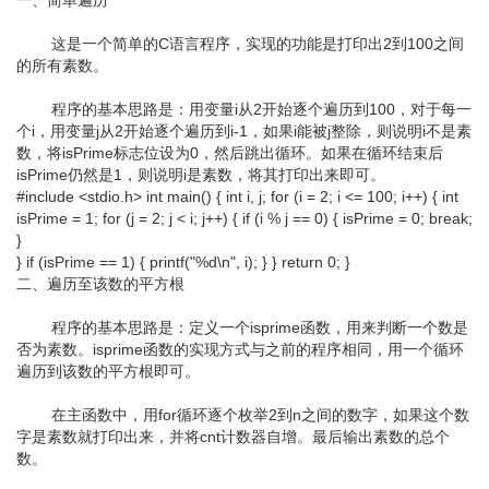
一、简单遍历
这是一个简单的C语言程序，实现的功能是打印出2到100之间
的所有素数。
程序的基本思路是：用变量i从2开始逐个遍历到100，对于每一
个i，用变量j从2开始逐个遍历到i-1，如果i能被j整除，则说明i不是素
数，将isPrime标志位设为0，然后跳出循环。如果在循环结束后
isPrime仍然是1，则说明i是素数，将其打印出来即可。
#include <stdio.h> int main() { int i, j; for (i = 2; i <= 100; i++) { int
isPrime = 1; for (j = 2; j < i; j++) { if (i % j == 0) { isPrime = 0; break;
}
} if (isPrime == 1) { printf("%d\n", i); } } return 0; }
二、遍历至该数的平方根
程序的基本思路是：定义一个isprime函数，用来判断一个数是
否为素数。isprime函数的实现方式与之前的程序相同，用一个循环
遍历到该数的平方根即可。
在主函数中，用for循环逐个枚举2到n之间的数字，如果这个数
字是素数就打印出来，并将cnt计数器自增。最后输出素数的总个
数。