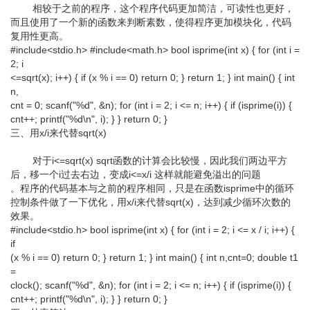
相较于之前的程序，这个程序代码更加简洁，可读性也更好，
而且使用了一个新的函数来判断素数，使得程序更加模块化，代码
复用性更高。
#include<stdio.h> #include<math.h> bool isprime(int x) { for (int i =
2; i
<=sqrt(x); i++) { if (x % i == 0) return 0; } return 1; } int main() { int
n,
cnt = 0; scanf("%d", &n); for (int i = 2; i <= n; i++) { if (isprime(i)) {
cnt++; printf("%d\n", i); } } return 0; }
三、用x/i来代替sqrt(x)
对于i<=sqrt(x) sqrt函数的计算会比较慢，因此我们两边平方
后，移一个i过去右边，变成i<=x/i 这样就能避免溢出的问题
。程序的代码基本与之前的程序相同，只是在函数isprime中的循环
控制条件做了一下优化，用x/i来代替sqrt(x)，达到减少循环次数的
效果。
#include<stdio.h> bool isprime(int x) { for (int i = 2; i <= x / i; i++) {
if
(x % i == 0) return 0; } return 1; } int main() { int n,cnt=0; double t1
=
clock(); scanf("%d", &n); for (int i = 2; i <= n; i++) { if (isprime(i)) {
cnt++; printf("%d\n", i); } } return 0; }