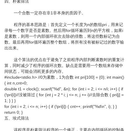
四、朴素筛法
一个合数一定存在非1非本身的质因子。
程序的基本思路是：首先定义一个长度为n的数组pri，用来记
录每一个数字是否是素数。然后用for循环遍历到n的平方根，如果i
是素数，则用一个内部循环依次去除i的倍数，将这些数标记为合
数。最后再用for循环遍历整个数组，将所有没有被标记过的数字输
出出来。
这个算法的优点在于避免了之前程序内部判断素数时的重复计
算，同时减少了程序的循环次数。缺点是需要用一个数组来存储中
间状态，可能会消耗更多的内存。
#include<stdio.h> //0为素数，1为合数 int pri[100] = {0}; int main()
{ int n,cnt=0;
double t1 = clock(); scanf("%d", &n); for (int i = 2; i <= n/i; i++) { if
(!pri[i])//没被筛过 { for (int j = 2 * i; j <= n; j += i)//去除合数 { pri[j] =
1; } } }
for (int i = 2; i <= n; i++) { if (!pri[i]) { cnt++; printf("%d\n", i); } }
return 0; }
五、埃式筛法
该程序是朴素筛法程序的一个修正，主要在内部循环的控制条