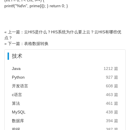
(int i = 0; i < cnt; i++) {
printf("%d\n", prime[i]); } return 0; }
« 上一篇：云HIS是什么？HIS系统为什么要上云？云HIS有哪些优
点？
» 下一篇：表格数据转换
技术
Java
1212 篇
Python
927 篇
开发语言
608 篇
c语言
463 篇
算法
461 篇
MySQL
438 篇
数据库
394 篇
前端
387 篇