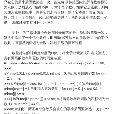
只被它的最小质因数筛选一次。首先将2到n范围内的所有数都标记
为素数，然后从2开始循环到n，对于每个数i，如果它是素数，则将
其加入素数数组中，并将它的所有倍数（除了它本身）标记为合
数。对于一个合数i*j，它已经被i筛选过了，所以其最小质因数一定
是i，因此只需要将其标记一次即可。
另外，为了保证每个合数都只会被它的最小质因数筛选一次，
算法中添加了一个优化条件，即当i能够整除当前质数数组中的某个
数j时，直接将i*j标记为合数，跳过后续的循环过程。
欧拉筛法的时间复杂度为O(n)，相比于朴素筛法和埃式筛法，
具有更高的效率和更低的时间复杂度。
#include <stdio.h> #include <stdbool.h> int main() { int n = 100;
bool
isPrime[101]; int prime[101]; int cnt = 0; //记录素数的个数 for (int i
= 2; i <= n;
i++) isPrime[i] = true; for (int i = 2; i <= n; i++) { if (isPrime[i]) {
prime[cnt++] = i; //将i加入素数数组 } for (int j = 0; j < cnt && i *
prime[j] <= n;
j++) { isPrime[i * prime[j]] = false; //将当前数与质因数的积标记为合
数 if (i % prime[j] == 0)
break; //优化，保证每个合数只会被它的最小质因数筛选一次 } } for