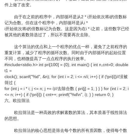
件上做了改变。
由于在之前的程序中，内部循环是从2 * i开始依次将i的倍数标
记为合数。但在这个程序中，内部循环是从i *
i开始依次将i的倍数标记为合数。这是因为在i * i之前，这些数字已经
被其他的素数筛选过了，所以不需要再次去除。
这个算法的优点和上一个程序的优点一样，避免了之前程序的
重复计算，减少了程序的循环次数。同时由于内部循环的起始位置
不同，也稍微提高了一点点程序的执行效率。
#include<stdio.h> int pri[100] = {0}; int main() { int n,cnt=0; double
t1 =
clock(); scanf("%d", &n); for (int i = 2; i <= n/i; i++) { if (!pri[i])//没被
筛过 {
for (int j = i * i; j <= n; j += i)//去除合数 { pri[j] = 1; } } } for (int i = 2; i
<= n; i++) { if (!pri[i]) { cnt++; printf("%d\n", i); } } return 0; }
六、欧拉筛法
欧拉筛法是一种高效的求解素数的算法，其本质基于线性筛法
的思想。
欧拉筛法的核心思想是筛去每个数的所有质因数，使得每个数