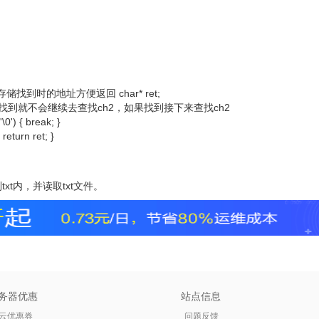
 //定义变量存储找到时的地址方便返回 char* ret;
+; } //如果没有找到就不会继续去查找ch2，如果找到接下来查找ch2
\0') { break; }
 return ret; }
xt内，并读取txt文件。
务器优惠
站点信息
云优惠券
问题反馈