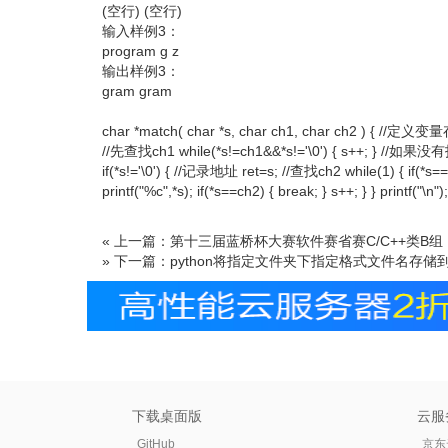
(空行) (空行)
输入样例3：
program g z
输出样例3：
gram gram
char *match( char *s, char ch1, char ch2 ) {
//先查找ch1 while(*s!=ch1&&*s!='\0') { s+
if(*s!='\0') { //记录地址 ret=s; //查找ch2 while(1) { if(*s=='
printf("%c",*s); if(*s==ch2) { break; } s++; } } printf("\n");
« 上一篇：第十三届蓝桥杯大赛软件赛省赛C/C++类B组
» 下一篇：python将指定文件夹下指定格式文件名存储到t
下载桌面版
云服
GitHub
京东