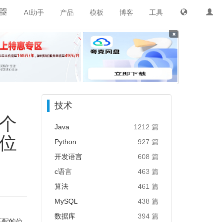
AI助手
产品
模板
博客
工具
×
技术
个
Java
1212 篇
位
Python
927 篇
开发语言
608 篇
c语言
463 篇
算法
461 篇
MySQL
438 篇
数据库
394 篇
匹配的位