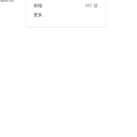
前端
387 篇
更多...