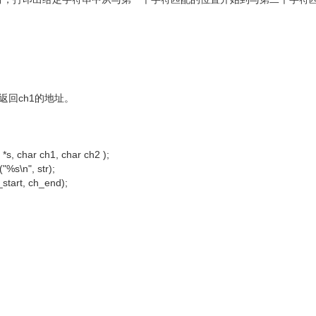
且返回ch1的地址。
*s, char ch1, char ch2 );
"%s\n", str);
start, ch_end);