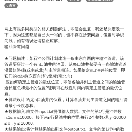
c语言
网上有很多同类型的相关例题解法，即便会重复，我还是决定发一
下，因为这些都是自己大一写的，也不存在抄袭问题，但当时学识
尚浅，如有错误还请指正谅解。
输油管道问题
★问题描述：某石油公同计划建造一条由东向西的主输油管道。该
管道要穿过一个有n口油井的油田。从每口油井都要有一条输油管道
沿最短路径(或南或北)与主管道相连。如果给定n口油井的位置，即
它们的x坐标(东西向)和y坐标(南北向)
,应如何确定主管道的最优位置，即使各油井到主管道之间的输油管
道长度总和最小的位置?证明可在线性时间内确定主管道的最优位
置。
★算法设计:给定n口油井的位置，计算各油井到主管道之间的输油管
道最小长度总和。
★数据输入:由文件input.txt提供输人数据。文件的第1行是油井数
n,1≤ n ≤10000。接下来n行是油井的位置,每行2个整数x和y,-10000
≤ x，y ≤ 10000。
★结果输出:将计算结果输出到文件output.txt。文件的第1行中的数