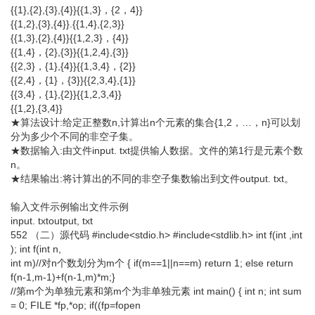
{{1},{2},{3},{4}}{{1,3}，{2，4}}
{{1,2},{3},{4}}.{{1,4},{2,3}}
{{1,3},{2},{4}}{{1,2,3}，{4}}
{{1,4}，{2},{3}}{{1,2,4},{3}}
{{2,3}，{1},{4}}{{1,3,4}，{2}}
{{2,4}，{1}，{3}}{{2,3,4},{1}}
{{3,4}，{1},{2}}{{1,2,3,4}}
{{1,2},{3,4}}
★算法设计:给定正整数n,计算出n个元素的集合{1,2，…，n}可以划
分为多少个不同的非空子集。
★数据输入:由文件input. txt提供输人数据。文件的第1行是元素个数
n。
★结果输出:将计算出的不同的非空子集数输出到文件output. txt。
输入文件示例输出文件示例
input. txtoutput, txt
552 （二）源代码 #include<stdio.h> #include<stdlib.h> int f(int ,int
); int f(int n,
int m)//对n个数划分为m个 { if(m==1||n==m) return 1; else return
f(n-1,m-1)+f(n-1,m)*m;}
//第m个为单独元素和第m个为非单独元素 int main() { int n; int sum
= 0; FILE *fp,*op; if((fp=fopen