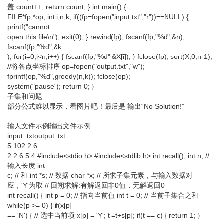
盖 count++; return count; } int main() {
FILE*fp,*op; int i,n,k; if((fp=fopen("input.txt","r"))==NULL) {
printf("cannot
open this file\n"); exit(0); } rewind(fp); fscanf(fp,"%d",&n);
fscanf(fp,"%d",&k
); for(i=0;i<n;i++) { fscanf(fp,"%d",&X[i]); } fclose(fp); sort(X,0,n-1);
//将各点坐标排序 op=fopen("output.txt","w");
fprintf(op,"%d",greedy(n,k)); fclose(op);
system("pause"); return 0; }
子集和问题
部分公式难以显示，看图片吧！最后是 输出“No Solution!”
输人文件示例输出文件示例
input. txtoutput. txt
5 102 2 6
2 2 6 5 4 #include<stdio.h> #include<stdlib.h> int recall(); int n; //
输入长度 int
c; // 和 int *s; // 数据 char *x; // 所求子集元素，与输入数据对
应，'Y'为取 // 回朔求解:有解返回非0值，无解返回0
int recall() { int p = 0; // 指向当前值 int t = 0; // 当前子集合之和
while(p >= 0) { if(x[p]
== 'N') { // 选中当前项 x[p] = 'Y'; t =t+s[p]; if(t == c) { return 1; }