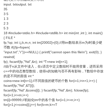
input. txtoutput. txt
35
3 5
1 3
2 3
5 3
18 #include<stdio.h> #include<stdlib.h> int min(int ,int ); int main()
{ FILE *
fp,*op; int i,j,k,m,n; int tm[20002]={0};//用tm数组表示m为i时最少硬
币数 if((fp=fopen(
"input.txt","r"))==NULL) { printf("cannot open this file\n"); exit(0); }
rewind(
fp); fscanf(fp,"%d",&n); int *T=new int[n+1];
//由于n从文件中读入，在c语言中定义数组时不能用变量，进而采用
c++中的动态整型数组，使得n的知晓与否不再有影响，T数组中存放
的是不同的面值 int *
coins=new int[n+1];//不同面值的硬币的个数 for(i=1;i<n+1;i++) {
fscanf(fp,"%d",&T[i]);
fscanf(fp,"%d",&coins[i]); } fscanf(fp,"%d",&m); fclose(fp);
for(i=1;i<=m;i++)
tm[i]=99999;//初始化tm中的各个值 for(i=1;i<=n;i++)
for(j=1;j<=coins[i];j++) for(k=m;k>=T