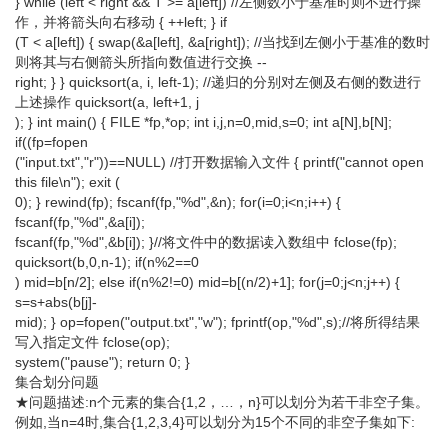
} while (left < right && T >= a[left]) //左侧数小于基准时则不进行操
作，并将箭头向右移动 { ++left; } if
(T < a[left]) { swap(&a[left], &a[right]); //当找到左侧小于基准的数时
则将其与右侧箭头所指向数值进行交换 --
right; } } quicksort(a, i, left-1); //递归的分别对左侧及右侧的数进行
上述操作 quicksort(a, left+1, j
); } int main() { FILE *fp,*op; int i,j,n=0,mid,s=0; int a[N],b[N];
if((fp=fopen
("input.txt","r"))==NULL) //打开数据输入文件 { printf("cannot open
this file\n"); exit (
0); } rewind(fp); fscanf(fp,"%d",&n); for(i=0;i<n;i++) {
fscanf(fp,"%d",&a[i]);
fscanf(fp,"%d",&b[i]); }//将文件中的数据读入数组中 fclose(fp);
quicksort(b,0,n-1); if(n%2==0
) mid=b[n/2]; else if(n%2!=0) mid=b[(n/2)+1]; for(j=0;j<n;j++) {
s=s+abs(b[j]-
mid); } op=fopen("output.txt","w"); fprintf(op,"%d",s);//将所得结果
写入指定文件 fclose(op);
system("pause"); return 0; }
集合划分问题
★问题描述:n个元素的集合{1,2，…，n}可以划分为若干非空子集。
例如,当n=4时,集合{1,2,3,4}可以划分为15个不同的非空子集如下: