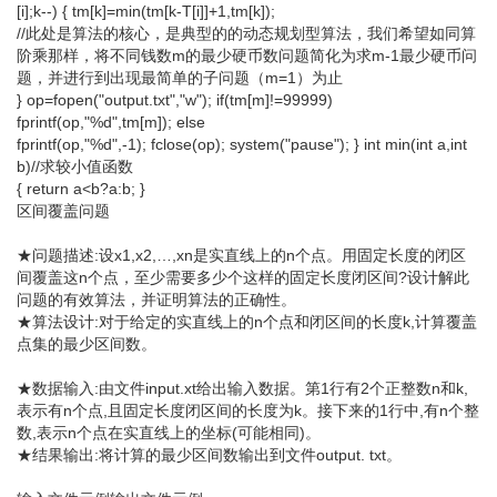
[i];k--) { tm[k]=min(tm[k-T[i]]+1,tm[k]);
//此处是算法的核心，是典型的的动态规划型算法，我们希望如同算
阶乘那样，将不同钱数m的最少硬币数问题简化为求m-1最少硬币问
题，并进行到出现最简单的子问题（m=1）为止
} op=fopen("output.txt","w"); if(tm[m]!=99999)
fprintf(op,"%d",tm[m]); else
fprintf(op,"%d",-1); fclose(op); system("pause"); } int min(int a,int
b)//求较小值函数
{ return a<b?a:b; }
区间覆盖问题
★问题描述:设x1,x2,…,xn是实直线上的n个点。用固定长度的闭区
间覆盖这n个点，至少需要多少个这样的固定长度闭区间?设计解此
问题的有效算法，并证明算法的正确性。
★算法设计:对于给定的实直线上的n个点和闭区间的长度k,计算覆盖
点集的最少区间数。
★数据输入:由文件input.xt给出输入数据。第1行有2个正整数n和k,
表示有n个点,且固定长度闭区间的长度为k。接下来的1行中,有n个整
数,表示n个点在实直线上的坐标(可能相同)。
★结果输出:将计算的最少区间数输出到文件output. txt。