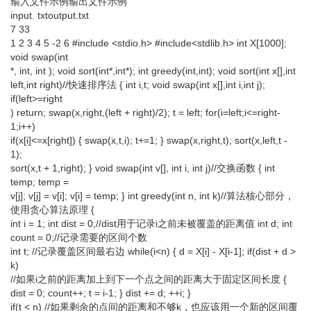
输入文件示例输出文件示例
input. txtoutput.txt
7 33
1 2 3 4 5 -2 6 #include <stdio.h> #include<stdlib.h> int X[1000];
void swap(int
*, int, int ); void sort(int*,int*); int greedy(int,int); void sort(int x[],int
left,int right)//快速排序法 { int i,t; void swap(int x[],int i,int j);
if(left>=right
) return; swap(x,right,(left + right)/2); t = left; for(i=left;i<=right-
1;i++)
if(x[i]<=x[right]) { swap(x,t,i); t+=1; } swap(x,right,t); sort(x,left,t -
1);
sort(x,t + 1,right); } void swap(int v[], int i, int j)//交换函数 { int
temp; temp =
v[j]; v[j] = v[i]; v[i] = temp; } int greedy(int n, int k)//算法核心部分，
使用贪心算法原理 {
int i = 1; int dist = 0;//dist用于记录i之前未被覆盖的距离值 int d; int
count = 0;//记录需要的区间个数
int t; //记录覆盖区间最右边 while(i<n) { d = X[i] - X[i-1]; if(dist + d >
k)
//如果i之前的距离加上到下一个点之间的距离大于固定区间长度 {
dist = 0; count++; t = i-1; } dist += d; ++i; }
if(t < n) //如果剩余的点间的距离和不够k，也应该用一个新的区间覆