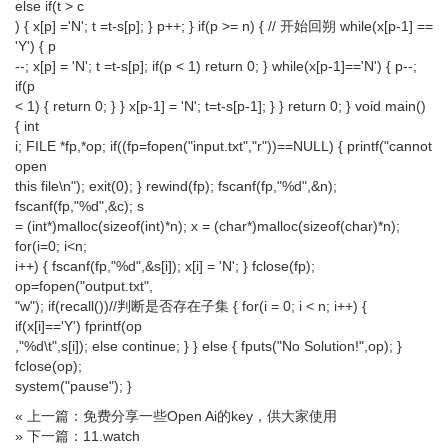
else if(t > c
) { x[p] ='N'; t =t-s[p]; } p++; } if(p >= n) { // 开始回朔 while(x[p-1] ==
'Y') { p
--; x[p] = 'N'; t =t-s[p]; if(p < 1) return 0; } while(x[p-1]=='N') { p--;
if(p
< 1) { return 0; } } x[p-1] = 'N'; t=t-s[p-1]; } } return 0; } void main()
{ int
i; FILE *fp,*op; if((fp=fopen("input.txt","r"))==NULL) { printf("cannot
open
this file\n"); exit(0); } rewind(fp); fscanf(fp,"%d",&n);
fscanf(fp,"%d",&c); s
= (int*)malloc(sizeof(int)*n); x = (char*)malloc(sizeof(char)*n);
for(i=0; i<n;
i++) { fscanf(fp,"%d",&s[i]); x[i] = 'N'; } fclose(fp);
op=fopen("output.txt",
"w"); if(recall())//判断是否存在子集 { for(i = 0; i < n; i++) {
if(x[i]=='Y') fprintf(op
,"%d\t",s[i]); else continue; } } else { fputs("No Solution!",op); }
fclose(op);
system("pause"); }
« 上一篇：免费分享一些Open Ai的key，供大家使用
» 下一篇：11.watch