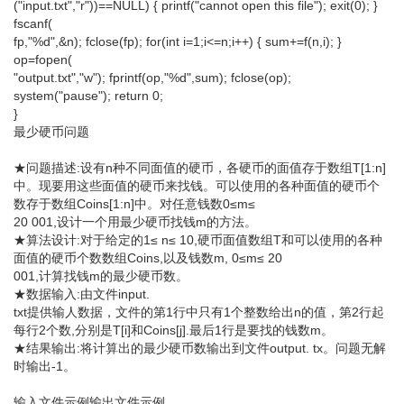
("input.txt","r"))==NULL) { printf("cannot open this file"); exit(0); }
fscanf(
fp,"%d",&n); fclose(fp); for(int i=1;i<=n;i++) { sum+=f(n,i); }
op=fopen(
"output.txt","w"); fprintf(op,"%d",sum); fclose(op);
system("pause"); return 0;
}
最少硬币问题
★问题描述:设有n种不同面值的硬币，各硬币的面值存于数组T[1:n]
中。现要用这些面值的硬币来找钱。可以使用的各种面值的硬币个
数存于数组Coins[1:n]中。对任意钱数0≤m≤
20 001,设计一个用最少硬币找钱m的方法。
★算法设计:对于给定的1≤ n≤ 10,硬币面值数组T和可以使用的各种
面值的硬币个数数组Coins,以及钱数m, 0≤m≤ 20
001,计算找钱m的最少硬币数。
★数据输入:由文件input.
txt提供输人数据，文件的第1行中只有1个整数给出n的值，第2行起
每行2个数,分别是T[i]和Coins[j].最后1行是要找的钱数m。
★结果输出:将计算出的最少硬币数输出到文件output. tx。问题无解
时输出-1。
输入文件示例输出文件示例