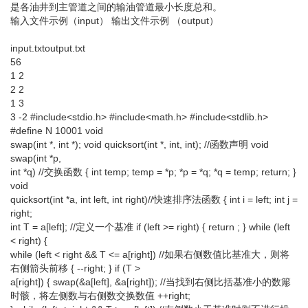
是各油井到主管道之间的输油管道最小长度总和。
输入文件示例（input） 输出文件示例 （output）
input.txtoutput.txt
56
1 2
2 2
1 3
3 -2 #include<stdio.h> #include<math.h> #include<stdlib.h>
#define N 10001 void
swap(int *, int *); void quicksort(int *, int, int); //函数声明 void
swap(int *p,
int *q) //交换函数 { int temp; temp = *p; *p = *q; *q = temp; return; }
void
quicksort(int *a, int left, int right)//快速排序法函数 { int i = left; int j =
right;
int T = a[left]; //定义一个基准 if (left >= right) { return ; } while (left
< right) {
while (left < right && T <= a[right]) //如果右侧数值比基准大，则将
右侧箭头前移 { --right; } if (T >
a[right]) { swap(&a[left], &a[right]); //当找到右侧比括基准小的数簓
时骸，将左侧数与右侧数交换数值 ++right;