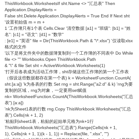
ThisWorkbook.WorksheetsIf sht.Name <> "汇总表" Then
Application.DisplayAlerts =
False sht.Delete Application.DisplayAlerts = True End If Next sht
'设置初始值 m = m +
1 '工作簿只有1个表 Cells.Clear '清空数据 [a1] = "班级": [b1] = "姓
名": [c1] = "语文": [d1] = "数学"
: [e1] = "英语" file = Dir(ThisWorkbook.Path & "\*.xlsx") '仅读取xlsx
格式的文件
'以下是将文件夹中的数据簿复制到一个工作簿的不同表中 Do While
file <> "" Workbooks.Open ThisWorkbook.Path
& "\" & file Set sht = ActiveWorkbook.Worksheets(1)
'打开后各表成为活动工作簿，sht存储这些工作簿的第一个工作表
（假设这些数据都存在第一个表) k = WorksheetFunction.CountA(
sht.[a:a]) 'k为各表的行数 Set rng = sht.Range("a2:d" & k) 'rng为要
复制的区域，rng为对象，一定要用set赋值
nk= WorksheetFunction.CountA(ThisWorkbook.Worksheets("汇总
表").[a:a])
'nk为Sheet1表的行数 rng.Copy ThisWorkbook.Worksheets("汇总
表").Cells(nk + 1, 2)
'粘贴到sheet1表，粘贴的起始单元格为nk+1行
ThisWorkbook.Worksheets("汇总表").Range(Cells(nk + 1,
1), Cells(nk + 1, 1)(k - 1, 1)) = Replace(file, ".xlsx", "")