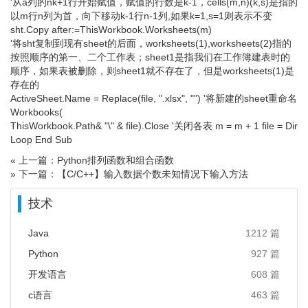
'从a列的nk+1行开始赋值，赋值的行数是k-1，cells(m,n)(k,s)是指的
以m行n列为首，向下移动k-1行n-1列,如果k=1,s=1则表示不变
sht.Copy after:=ThisWorkbook.Worksheets(m)
'将sht复制到现有sheet的后面，worksheets(1),worksheets(2)指的
按照顺序的第一、二个工作表；sheet1是指我们在工作簿建表时的
顺序，如果表被删除，则sheet1就不存在了，但是worksheets(1)是
存在的
ActiveSheet.Name = Replace(file, ".xlsx", "") '将新建的sheet重命名
Workbooks(
ThisWorkbook.Path& "\" & file).Close '关闭各表 m = m + 1 file = Dir
Loop End Sub
« 上一篇：Python排列函数和组合函数
» 下一篇：【C/C++】输入数据个数未知情况下输入方法
技术
Java
1212 篇
Python
927 篇
开发语言
608 篇
c语言
463 篇