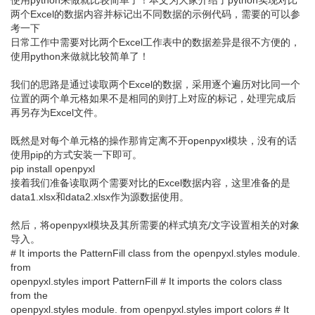
使用python来做就比较简单了！本文为大家介绍了python实现对比
两个Excel的数据内容并标记出不同数据的示例代码，需要的可以参
考一下
日常工作中需要对比两个Excel工作表中的数据差异是很不方便的，
使用python来做就比较简单了！
我们的思路是通过读取两个Excel的数据，采用逐个遍历对比同一个
位置的两个单元格如果不是相同的则打上对应的标记，处理完成后
再另存为Excel文件。
既然是对每个单元格的操作那肯定离不开openpyxl模块，没有的话
使用pip的方式安装一下即可。
pip install openpyxl
接着我们准备读取两个需要对比的Excel数据内容，这里准备的是
data1.xlsx和data2.xlsx作为源数据使用。
然后，将openpyxl模块及其所需要的样式填充/文字设置相关的对象
导入。
# It imports the PatternFill class from the openpyxl.styles module.
from
openpyxl.styles import PatternFill # It imports the colors class
from the
openpyxl.styles module. from openpyxl.styles import colors # It