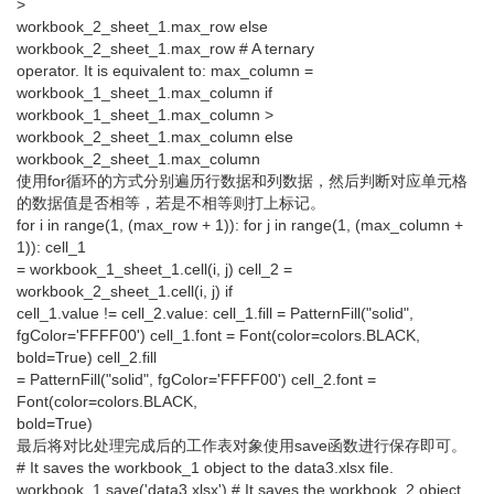
>
workbook_2_sheet_1.max_row else
workbook_2_sheet_1.max_row # A ternary
operator. It is equivalent to: max_column =
workbook_1_sheet_1.max_column if
workbook_1_sheet_1.max_column >
workbook_2_sheet_1.max_column else
workbook_2_sheet_1.max_column
使用for循环的方式分别遍历行数据和列数据，然后判断对应单元格
的数据值是否相等，若是不相等则打上标记。
for i in range(1, (max_row + 1)): for j in range(1, (max_column +
1)): cell_1
= workbook_1_sheet_1.cell(i, j) cell_2 =
workbook_2_sheet_1.cell(i, j) if
cell_1.value != cell_2.value: cell_1.fill = PatternFill("solid",
fgColor='FFFF00') cell_1.font = Font(color=colors.BLACK,
bold=True) cell_2.fill
= PatternFill("solid", fgColor='FFFF00') cell_2.font =
Font(color=colors.BLACK,
bold=True)
最后将对比处理完成后的工作表对象使用save函数进行保存即可。
# It saves the workbook_1 object to the data3.xlsx file.
workbook_1.save('data3.xlsx') # It saves the workbook_2 object