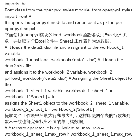
imports the
Font class from the openpyxl.styles module. from openpyxl.styles
import Font #
It imports the openpyxl module and renames it as pxl. import
openpyxl as pxl
下面使用openpyxl模块的load_workbook函数读取到Excel文件对
象，并提取两个Excel文件中'Sheet1'工作表作为源数据。
# It loads the data1.xlsx file and assigns it to the workbook_1
variable.
workbook_1 = pxl.load_workbook(r'data1.xlsx') # It loads the
data2.xlsx file
and assigns it to the workbook_2 variable. workbook_2 =
pxl.load_workbook(r'data2.xlsx') # Assigning the Sheet1 object to
the
workbook_1_sheet_1 variable. workbook_1_sheet_1 =
workbook_1['Sheet1'] # It
assigns the Sheet1 object to the workbook_2_sheet_1 variable.
workbook_2_sheet_1 = workbook_2['Sheet1']
提取两个工作表中的最大行和最大列，这样即使两个表的行数和列
数不一致也能完全找出不同的单元格数据。
# A ternary operator. It is equivalent to: max_row =
workbook_1_sheet_1.max_row if workbook_1_sheet_1.max_row