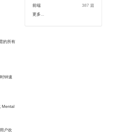
前端
387 篇
更多...
所需的所有
是时钟速
ntal
 用户欢