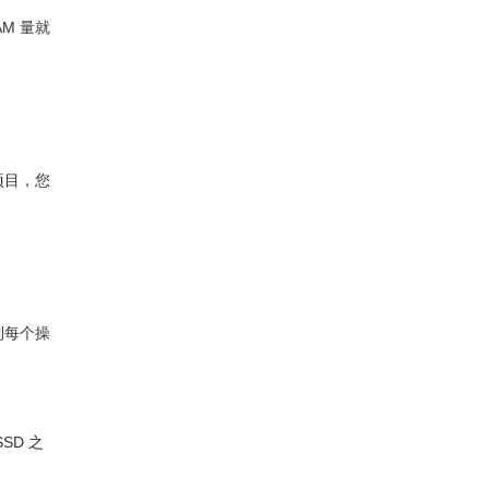
M 量就
项目，您
到每个操
SD 之