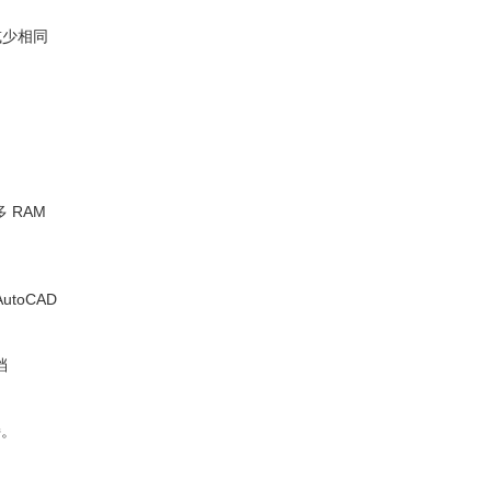
或少相同
 RAM
toCAD
档
持。