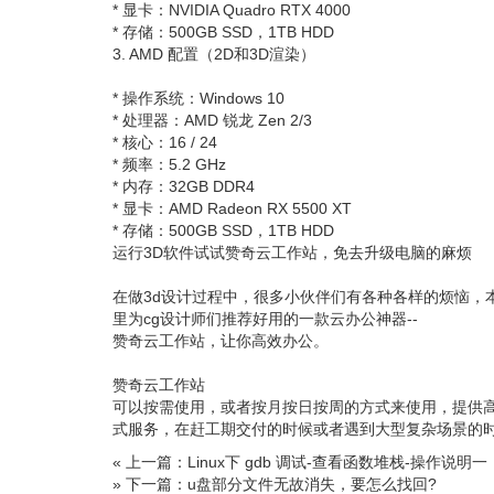
* 显卡：NVIDIA Quadro RTX 4000
* 存储：500GB SSD，1TB HDD
3. AMD 配置（2D和3D渲染）
* 操作系统：Windows 10
* 处理器：AMD 锐龙 Zen 2/3
* 核心：16 / 24
* 频率：5.2 GHz
* 内存：32GB DDR4
* 显卡：AMD Radeon RX 5500 XT
* 存储：500GB SSD，1TB HDD
运行3D软件试试赞奇云工作站，免去升级电脑的麻烦
在做3d设计过程中，很多小伙伴们有各种各样的烦恼，
里为cg设计师们推荐好用的一款云办公神器--
赞奇云工作站，让你高效办公。
赞奇云工作站
可以按需使用，或者按月按日按周的方式来使用，提供高
式服务，在赶工期交付的时候或者遇到大型复杂场景的
« 上一篇：Linux下 gdb 调试-查看函数堆栈-操作说明一
» 下一篇：u盘部分文件无故消失，要怎么找回?