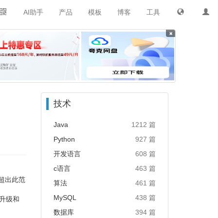
AI助手
产品
模板
博客
工具
×
技术
Java
1212 篇
Python
927 篇
开发语言
608 篇
c语言
463 篇
超出此范
算法
461 篇
MySQL
438 篇
升级和
数据库
394 篇