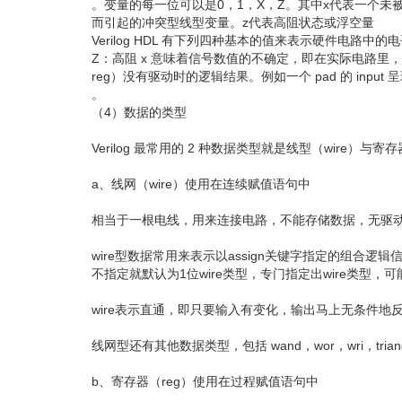
。变量的每一位可以是0，1，X，Z。其中x代表一个
而引起的冲突型线型变量。z代表高阻状态或浮空量
Verilog HDL 有下列四种基本的值来表示硬件电路中的电平逻辑
Z：高阻 x 意味着信号数值的不确定，即在实际电路里，信
reg）没有驱动时的逻辑结果。例如一个 pad 的 inp
。
（4）数据的类型
Verilog 最常用的 2 种数据类型就是线型（wire
a、线网（wire）使用在连续赋值语句中
相当于一根电线，用来连接电路，不能存储数据，无驱动能
wire型数据常用来表示以assign关键字指定的组合逻
不指定就默认为1位wire类型，专门指定出wire类型
wire表示直通，即只要输入有变化，输出马上无条件地
线网型还有其他数据类型，包括 wand，wor，wri，trian
b、寄存器（reg）使用在过程赋值语句中