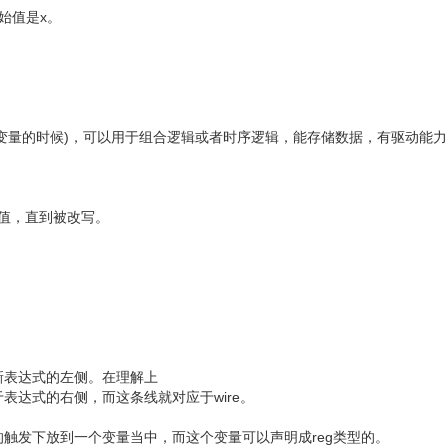
初始值是x。
(当其只是中间变量的时候)，可以用于组合逻辑或者时序逻辑，能存储数据，有驱动能
的值，直到被改写。
新表达式的左侧。在理解上
表达式的右侧，而这条线就对应于wire。
触发下放到一个变量当中，而这个变量可以声明成reg类型的。