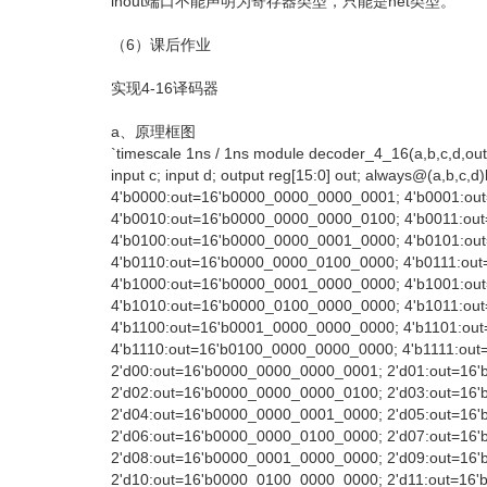
inout端口不能声明为寄存器类型，只能是net类型。
（6）课后作业
实现4-16译码器
a、原理框图
`timescale 1ns / 1ns module decoder_4_16(a,b,c,d,out )
input c; input d; output reg[15:0] out; always@(a,b,c,d
4'b0000:out=16'b0000_0000_0000_0001; 4'b0001:ou
4'b0010:out=16'b0000_0000_0000_0100; 4'b0011:ou
4'b0100:out=16'b0000_0000_0001_0000; 4'b0101:ou
4'b0110:out=16'b0000_0000_0100_0000; 4'b0111:ou
4'b1000:out=16'b0000_0001_0000_0000; 4'b1001:ou
4'b1010:out=16'b0000_0100_0000_0000; 4'b1011:ou
4'b1100:out=16'b0001_0000_0000_0000; 4'b1101:ou
4'b1110:out=16'b0100_0000_0000_0000; 4'b1111:out
2'd00:out=16'b0000_0000_0000_0001; 2'd01:out=16
2'd02:out=16'b0000_0000_0000_0100; 2'd03:out=16
2'd04:out=16'b0000_0000_0001_0000; 2'd05:out=16
2'd06:out=16'b0000_0000_0100_0000; 2'd07:out=16
2'd08:out=16'b0000_0001_0000_0000; 2'd09:out=16
2'd10:out=16'b0000_0100_0000_0000; 2'd11:out=16