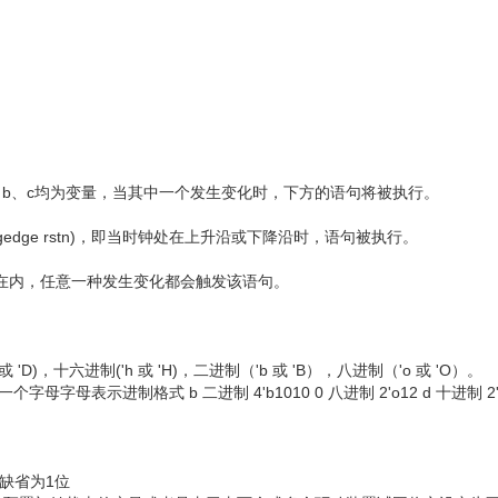
r c)，a、b、c均为变量，当其中一个发生变化时，下方的语句将被执行。
r negedge rstn)，即当时钟处在上升沿或下降沿时，语句被执行。
包含在内，任意一种发生变化都会触发该语句。
)，十六进制('h 或 'H)，二进制（'b 或 'B），八进制（'o 或 'O）。
母表示进制格式 b 二进制 4'b1010 0 八进制 2'o12 d 十进制 2'
，缺省为1位