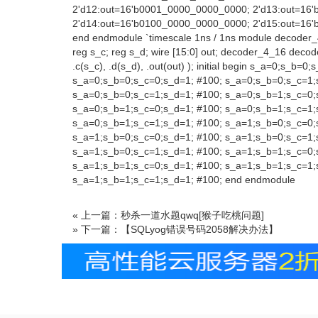
2'd12:out=16'b0001_0000_0000_0000; 2'd13:out=16
2'd14:out=16'b0100_0000_0000_0000; 2'd15:out=16
end endmodule `timescale 1ns / 1ns module decoder_4
reg s_c; reg s_d; wire [15:0] out; decoder_4_16 decod
.c(s_c), .d(s_d), .out(out) ); initial begin s_a=0;s_b=0
s_a=0;s_b=0;s_c=0;s_d=1; #100; s_a=0;s_b=0;s_c=1;
s_a=0;s_b=0;s_c=1;s_d=1; #100; s_a=0;s_b=1;s_c=0;
s_a=0;s_b=1;s_c=0;s_d=1; #100; s_a=0;s_b=1;s_c=1;
s_a=0;s_b=1;s_c=1;s_d=1; #100; s_a=1;s_b=0;s_c=0;
s_a=1;s_b=0;s_c=0;s_d=1; #100; s_a=1;s_b=0;s_c=1;
s_a=1;s_b=0;s_c=1;s_d=1; #100; s_a=1;s_b=1;s_c=0;
s_a=1;s_b=1;s_c=0;s_d=1; #100; s_a=1;s_b=1;s_c=1;
s_a=1;s_b=1;s_c=1;s_d=1; #100; end endmodule
« 上一篇：秒杀一道水题qwq[猴子吃桃问题]
» 下一篇：【SQLyog错误号码2058解决办法】