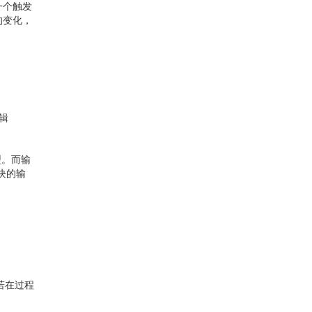
一个触发
的变化，
逻辑
型。而输
块的输
，若在过程