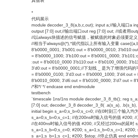
真值表
*
代码展示
module decoder_3_8(a,b,c,out); input a;//输入端口a 
output [7:0] out;//输出端口out reg [7:0] out; //或者用outpu
//以always块描述的信号赋值，被赋值的对象必须要定义成reg类
//相当于always@(*),*就代指以上所有输入变量 case({a,b
8'b0000_0001; 3'b001:out = 8'b0000_0010; 3'b010:out
= 8'b0000_1000; 3'b100:out = 8'b0001_0000; 3'b101:o
:out = 8'b0010_0000 3'b110:out = 8'b0100_0000; 3'b11
3'd0:out = 8'b0000_0001;//下划线 _ 是为了增强代码的可读性
= 8'b0000_0100; 3'd3:out = 8'b0000_1000; 3'd4:out =
8'b0010_0000; 3'd6:out = 8'b0100_0000; 3'd7:
/*和*/ */ endcase end endmodule
testbench
`timescale 1ns/1ns module decoder_3_8_tb(); reg s_a; 
[7:0] out; decoder_3_8 decoder_3_8( .a(s_a), .b(s_b), .
initial begin s_a=0;s_b=0;s_c=0; //在0时刻三个输入
s_a=0;s_b=0;s_c=1; //在200ns时输入信号的值 #200; /
//在400ns时输入信号的值 #200; //又经过200ns的延时 s_a
s_a=1;s_b=0;s_c=0; #200; s_a=1;s_b=0;s_c=1; #200; 
s_a=1;s_b=1;s_c=1; #200; $stop; //停止仿真 end endm