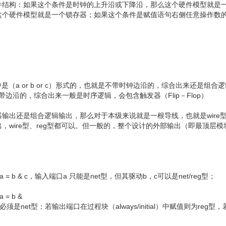
件结构：如果这个条件是时钟的上升沿或下降沿，那么这个硬件模型就是
这个硬件模型就是一个锁存器；如果这个条件是赋值语句右侧任意操作数
感表中是（a or b or c）形式的，也就是不带时钟边沿的，综合出来还是组合
也就是带边沿的，综合出来一般是时序逻辑，会包含触发器（Flip－Flop）
输出还是组合逻辑输出，那么对于本级来说就是一根导线，也就是wire
wire型、reg型都可以。但一般的，整个设计的外部输出（即最顶层模
= b & c，输入端口a 只能是net型，但其驱动b，c可以是net/reg型；
= b &
须是net型；若输出端口在过程块（always/initial）中赋值则为reg型