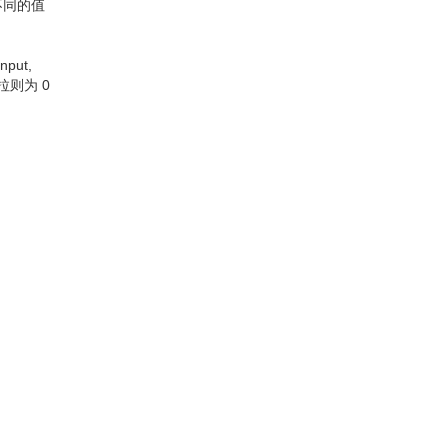
不同的值
ut,
拉则为 0