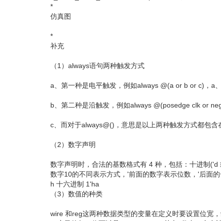
*
仿真图
*
补充
（1）always语句两种触发方式
a、第一种是电平触发，例如always @(a or b o
b、第二种是沿触发，例如always @(posedge clk o
c、而对于always@()，意思是以上两种触发方式都
（2）数字声明
数字声明时，合法的基数格式有 4 种，包括：十进制('d 或 'D
数字10的不同表示方式，'前面的数字表示位数，'后面的一个字母字
h 十六进制 1'ha
（3）数值的种类
wire 和reg这两种数据类型的变量在定义时要设置位宽