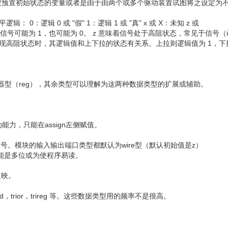
未被预置初始状态的变量或者是由于由两个或多个驱动装置试图将之设定为
： 0：逻辑 0 或 "假" 1：逻辑 1 或 "真" x 或 X：未知 z 或
号可能为 1，也可能为 0。 z 意味着信号处于高阻状态，常见于信号（inp
ut 呈现高阻状态时，其逻辑值和上下拉的状态有关系。上拉则逻辑值为 1，下
）与寄存器型（reg），其余类型可以理解为这两种数据类型的扩展或辅助。
力，只能在assign左侧赋值。
辑信号。模块的输入输出端口类型都默认为wire型（默认初始值是z）
，可能是多位或为使程序易读。
反映。
d，trior，trireg 等。这些数据类型用的频率不是很高。
关闭