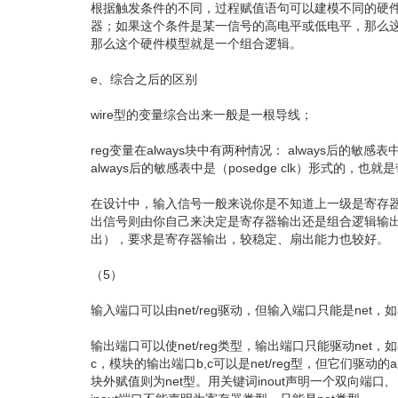
根据触发条件的不同，过程赋值语句可以建模不同的硬
器；如果这个条件是某一信号的高电平或低电平，那么
那么这个硬件模型就是一个组合逻辑。
e、综合之后的区别
wire型的变量综合出来一般是一根导线；
reg变量在always块中有两种情况： always后的敏
always后的敏感表中是（posedge clk）形式的，
在设计中，输入信号一般来说你是不知道上一级是寄存器
出信号则由你自己来决定是寄存器输出还是组合逻辑输出，
出），要求是寄存器输出，较稳定、扇出能力也较好。
（5）
输入端口可以由net/reg驱动，但输入端口只能是net，如a 
输出端口可以使net/reg类型，输出端口只能驱动net，如a 
c，模块的输出端口b,c可以是net/reg型，但它们驱动的a必
块外赋值则为net型。用关键词inout声明一个双向端口,