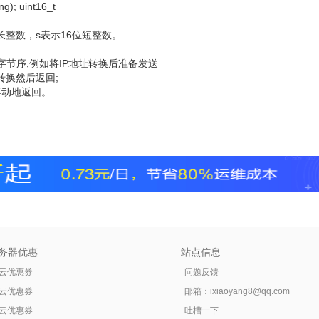
ng); uint16_t
2位长整数，s表示16位短整数。
字节序,例如将IP地址转换后准备发送
转换然后返回;
不动地返回。
务器优惠
站点信息
云优惠券
问题反馈
云优惠券
邮箱：
ixiaoyang8@qq.com
云优惠券
吐槽一下