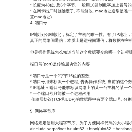
* 长度为48位, 及6个字节. 一般用16进制数字加上冒号的形式来表
* 在网卡出厂时就确定了, 不能修改. mac地址通常是唯
置mac地址)
4. 端口号
IP地址(公网地址)，标定了主机的唯一性。有了IP地
真正的网络间通信，本质上是进程间通信，将数据在主
但是操作系统怎么知道当前这个数据要交给哪一个进程
端口号(port)是传输层协议的内容
* 端口号是一个2字节16位的整数;
* 端口号用来标识一个进程, 告诉操作系统, 当前的这个
* IP地址 + 端口号能够标识网络上的某一台主机的某一个
* 一个端口号只能被一个进程占用
传输层协议(TCP和UDP)的数据段中有两个端口号, 分别
5. 网络字节序
网络规定使用大端字节序。为了方便同样代码的大小端
#include <arpa/inet.h> uint32_t htonl(uint32_t hostlong