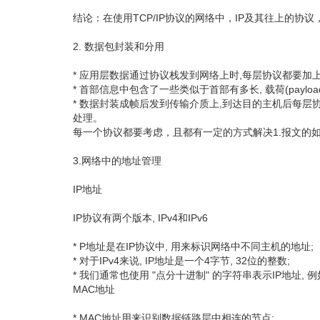
结论：在使用TCP/IP协议的网络中，IP及其往上的协
2. 数据包封装和分用
* 应用层数据通过协议栈发到网络上时,每层协议都要加上一
* 首部信息中包含了一些类似于首部有多长, 载荷(paylo
* 数据封装成帧后发到传输介质上,到达目的主机后每层协
处理。
每一个协议都要考虑，且都有一定的方式解决1.报文的
3.网络中的地址管理
IP地址
IP协议有两个版本, IPv4和IPv6
* P地址是在IP协议中, 用来标识网络中不同主机的地址;
* 对于IPv4来说, IP地址是一个4字节, 32位的整数;
* 我们通常也使用 "点分十进制" 的字符串表示IP地址, 例如 1
MAC地址
* MAC地址用来识别数据链路层中相连的节点;