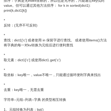
排序：字典是无index坐标的，所以也是无序的，只能通过key找到
value。但可以通过其他方法排序： for k in sorted(dict1):
print(k,dict1[k])
*
反转：(无序不可反转)
*
查找：dict1[‘c’] 或者使用 in 保留字进行查找。 或者使用items()方法
将字典的每一对kv转换为元组后进行便利查找
*
取元素：dict1[‘c’] 或使用dict1.get(‘c’)
*
取坐标：key唯一，value不唯一，只能通过循环便利字典来找出
*
去重：key唯一，无需去重
字符串–元组–列表–字典 的类型相互转换
1、元组转换为列表：list()