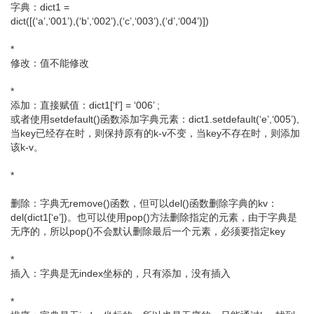
字典：dict1 =
dict([(‘a’,‘001’),(‘b’,‘002’),(‘c’,‘003’),(‘d’,‘004’)])
*
修改：值不能修改
*
添加：直接赋值：dict1[‘f’] = ‘006’ ;
或者使用setdefault()函数添加字典元素：dict1.setdefault(‘e’,‘005’),
当key已经存在时，则保持原有的k-v不变，当key不存在时，则添加
该k-v。
*
删除：字典无remove()函数，但可以del()函数删除字典的kv：
del(dict1[‘e’])。也可以使用pop()方法删除指定的元素，由于字典是
无序的，所以pop()不会默认删除最后一个元素，必须要指定key
*
插入：字典是无index坐标的，只有添加，没有插入
*