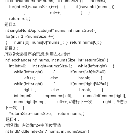
int findNumbers(int* nums, int numsSize) { int ret=0;
for(int i=0;i<numsSize;i++) { if(isevenbit(nums[i]))
{ ret++; } }
return ret; }
题目2:
int singleNonDuplicate(int* nums, int numsSize) {
for(int i=1;i<numsSize;i++)
{ nums[0]=nums[0]^nums[i]; } return nums[0]; }
题目3：
//模拟快速排序的思想,利用左右指针
int* exchange(int* nums, int numsSize, int* returnSize) {
int left=0; int right=numsSize-1; while(left<right) {
while(left<right) { if(nums[left]%2!=0)
left++; else break; }
while(left<right) { if(nums[right]%2!=1)
right--; else break; }
int tmp=0; tmp=nums[left]; nums[left]=nums[right];
nums[right]=tmp; left++; //进行下一次 right--; //进行
下一次 }
*returnSize=numsSize; return nums; }
题目4：
//数列和=左边和*2+中间位置值
int findMiddleIndex(int* nums, int numsSize) {