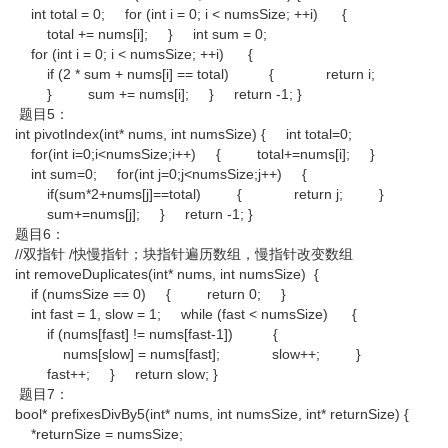
int total = 0; for (int i = 0; i < numsSize; ++i) {
total += nums[i]; } int sum = 0;
for (int i = 0; i < numsSize; ++i) {
if (2 * sum + nums[i] == total) { return i;
} sum += nums[i]; } return -1; }
题目5：
int pivotIndex(int* nums, int numsSize) { int total=0;
for(int i=0;i<numsSize;i++) { total+=nums[i]; }
int sum=0; for(int j=0;j<numsSize;j++) {
if(sum*2+nums[j]==total) { return j; }
sum+=nums[j]; } return -1; }
题目6：
//双指针 /快慢指针；块指针遍历数组，慢指针改变数组
int removeDuplicates(int* nums, int numsSize) {
if (numsSize == 0) { return 0; }
int fast = 1, slow = 1; while (fast < numsSize) {
if (nums[fast] != nums[fast-1]) {
nums[slow] = nums[fast]; slow++; }
fast++; } return slow; }
题目7：
bool* prefixesDivBy5(int* nums, int numsSize, int* returnSize) {
*returnSize = numsSize;