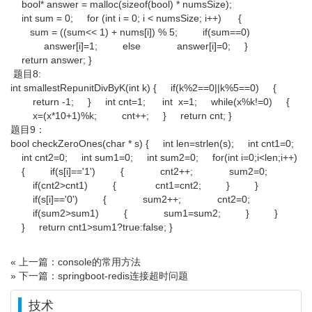
bool* answer = malloc(sizeof(bool) * numsSize);
int sum = 0; for (int i = 0; i < numsSize; i++) {
sum = ((sum<< 1) + nums[i]) % 5; if(sum==0)
answer[i]=1; else answer[i]=0; }
return answer; }
题目8:
int smallestRepunitDivByK(int k) { if(k%2==0||k%5==0) {
return -1; } int cnt=1; int x=1; while(x%k!=0) {
x=(x*10+1)%k; cnt++; } return cnt; }
题目9：
bool checkZeroOnes(char * s) { int len=strlen(s); int cnt1=0;
int cnt2=0; int sum1=0; int sum2=0; for(int i=0;i<len;i++)
{ if(s[i]=='1') { cnt2++; sum2=0;
if(cnt2>cnt1) { cnt1=cnt2; } }
if(s[i]=='0') { sum2++; cnt2=0;
if(sum2>sum1) { sum1=sum2; } }
} return cnt1>sum1?true:false; }
« 上一篇：console的常用方法
» 下一篇：springboot-redis连接超时问题
技术