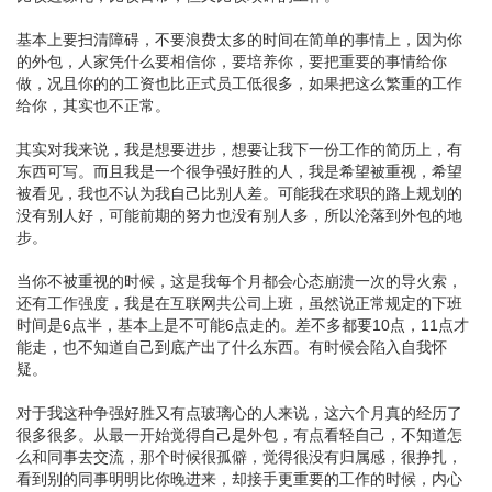
基本上要扫清障碍，不要浪费太多的时间在简单的事情上，因为你
的外包，人家凭什么要相信你，要培养你，要把重要的事情给你
做，况且你的的工资也比正式员工低很多，如果把这么繁重的工作
给你，其实也不正常。
其实对我来说，我是想要进步，想要让我下一份工作的简历上，有
东西可写。而且我是一个很争强好胜的人，我是希望被重视，希望
被看见，我也不认为我自己比别人差。可能我在求职的路上规划的
没有别人好，可能前期的努力也没有别人多，所以沦落到外包的地
步。
当你不被重视的时候，这是我每个月都会心态崩溃一次的导火索，
还有工作强度，我是在互联网共公司上班，虽然说正常规定的下班
时间是6点半，基本上是不可能6点走的。差不多都要10点，11点才
能走，也不知道自己到底产出了什么东西。有时候会陷入自我怀
疑。
对于我这种争强好胜又有点玻璃心的人来说，这六个月真的经历了
很多很多。从最一开始觉得自己是外包，有点看轻自己，不知道怎
么和同事去交流，那个时候很孤僻，觉得很没有归属感，很挣扎，
看到别的同事明明比你晚进来，却接手更重要的工作的时候，内心