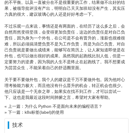
的不平衡。以及一直被分在不是很重要的工作，结果做不出好的结
果，被领导批评没有产出，明明自己天天加班却没有产生，其实压
力真的很大，建议玻璃心的人还是好好考虑一下。
不过乐观一点来说，事情还是有两面的，在经历了这么多之后，会
自然而然变得坚强，会变得更加负责任，这边的负责任是对自己负
责任，因为身为一个外包，在公司是不会有晋升的，涨薪也很难很
难，所以必须搞清楚负责不是为工作负责，而是为自己负责。对自
己负责就是要做出成绩来，能够写在简历上，让人家知道即使是在
外包，也可以做出很好的成果。虽然我的起跑线比别人低，但是一
定要努力的逆袭，因为我的人生不是终止在起跑线了。我不想要成
为芸芸众生，不能呆着自己的舒适圈里面。
关于要不要做外包，我个人的建议是千万不要做外包。因为他对心
理考验能力极大，而且他没有什么晋升的机会，转正机会也很少。
他只应该是一个无奈之举，如果实在找不到工作，才可以尝试一
下。这也是我最近这段时间肺腑之言，希望对大家有帮助。
« 上一篇：为什么 Python 不是面向未来的编程语言？
» 下一篇：k8s标签(label)的使用
技术