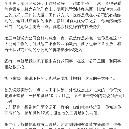
学历高，实习经验好，工作经验好，工作能力强，当然，长得好看
的也很多。总之在他们身上，我可以学到很多东西，比如说为人处
世的方式，工作的态度，工作的方式，这都是我在小公司没有接触
到的。这可以拓宽你的眼界，接触到的人优秀了之后，你自然而然
对自己的定位会更高一些。你也会往更好的方向去努力。
第三点就说大公司会相对稳定一点。虽然你是外包，但你是在这个
大公司工作的，所以他们不会轻易的裁员，薪水也会正常发放。相
当于我以前经历的小公司的弊端就会比较少。
还有一点就是我认识了很多友好的同事，在这个公司里面，和同事
相处很开心。
接下来我们来说下坏的，也就是我要吐槽的，这真的是太多了。
首先说最实际的一点，同工不同酬。外包也是压力很大的，你每天
要跟正式员工一样加班到10点，11点，甚至我最夸张的就说加班到1
点钟
，但是你一想到你们两个是不一样的，你们就会很难受，你知道你
可能和他一起加班到12点，但是他的工资是你的两倍。
第二个，就是你很难有归属感。时时刻刻都有事情在提醒你，你是