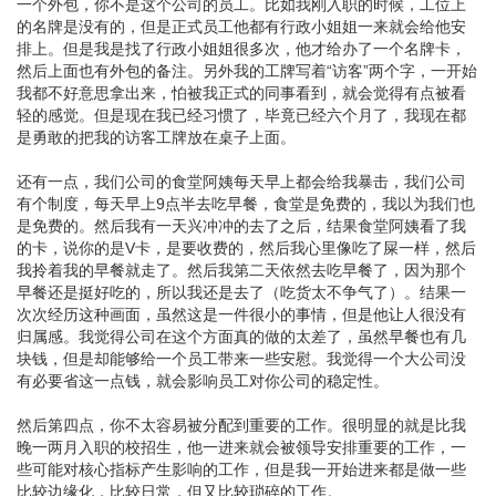
一个外包，你不是这个公司的员工。比如我刚入职的时候，工位上
的名牌是没有的，但是正式员工他都有行政小姐姐一来就会给他安
排上。但是我是找了行政小姐姐很多次，他才给办了一个名牌卡，
然后上面也有外包的备注。另外我的工牌写着“访客”两个字，一开始
我都不好意思拿出来，怕被我正式的同事看到，就会觉得有点被看
轻的感觉。但是现在我已经习惯了，毕竟已经六个月了，我现在都
是勇敢的把我的访客工牌放在桌子上面。
还有一点，我们公司的食堂阿姨每天早上都会给我暴击，我们公司
有个制度，每天早上9点半去吃早餐，食堂是免费的，我以为我们也
是免费的。然后我有一天兴冲冲的去了之后，结果食堂阿姨看了我
的卡，说你的是V卡，是要收费的，然后我心里像吃了屎一样，然后
我拎着我的早餐就走了。然后我第二天依然去吃早餐了，因为那个
早餐还是挺好吃的，所以我还是去了（吃货太不争气了）。结果一
次次经历这种画面，虽然这是一件很小的事情，但是他让人很没有
归属感。我觉得公司在这个方面真的做的太差了，虽然早餐也有几
块钱，但是却能够给一个员工带来一些安慰。我觉得一个大公司没
有必要省这一点钱，就会影响员工对你公司的稳定性。
然后第四点，你不太容易被分配到重要的工作。很明显的就是比我
晚一两月入职的校招生，他一进来就会被领导安排重要的工作，一
些可能对核心指标产生影响的工作，但是我一开始进来都是做一些
比较边缘化，比较日常，但又比较琐碎的工作。