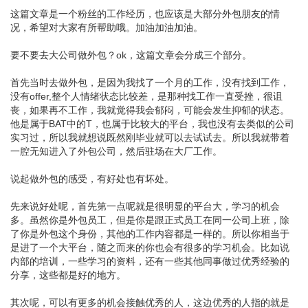
这篇文章是一个粉丝的工作经历，也应该是大部分外包朋友的情
况，希望对大家有所帮助哦。加油加油加油。
要不要去大公司做外包？ok，这篇文章会分成三个部分。
首先当时去做外包，是因为我找了一个月的工作，没有找到工作，
没有offer,整个人情绪状态比较差，是那种找工作一直受挫，很诅
丧，如果再不工作，我就觉得我会郁闷，可能会发生抑郁的状态。
他是属于BAT中的T，也属于比较大的平台，我也没有去类似的公司
实习过，所以我就想说既然刚毕业就可以去试试去。所以我就带着
一腔无知进入了外包公司，然后驻场在大厂工作。
说起做外包的感受，有好处也有坏处。
先来说好处呢，首先第一点呢就是很明显的平台大，学习的机会
多。虽然你是外包员工，但是你是跟正式员工在同一公司上班，除
了你是外包这个身份，其他的工作内容都是一样的。所以你相当于
是进了一个大平台，随之而来的你也会有很多的学习机会。比如说
内部的培训，一些学习的资料，还有一些其他同事做过优秀经验的
分享，这些都是好的地方。
其次呢，可以有更多的机会接触优秀的人，这边优秀的人指的就是