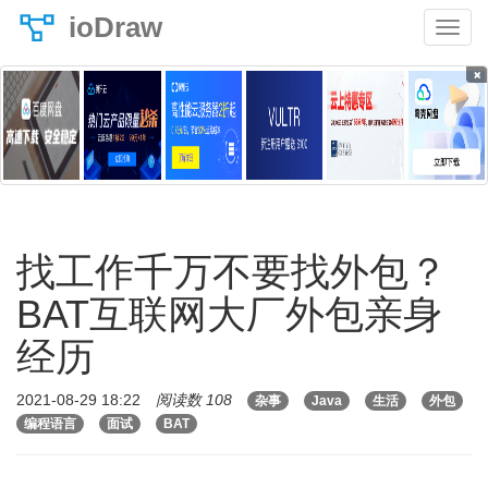
ioDraw
×
找工作千万不要找外包？
BAT互联网大厂外包亲身
经历
2021-08-29 18:22
阅读数 108
杂事
Java
生活
外包
编程语言
面试
BAT