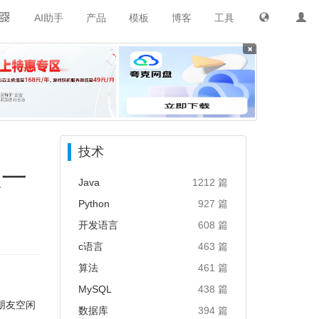
AI助手
产品
模板
博客
工具
×
技术
业一
Java
1212 篇
Python
927 篇
开发语言
608 篇
c语言
463 篇
算法
461 篇
MySQL
438 篇
朋友空闲
数据库
394 篇