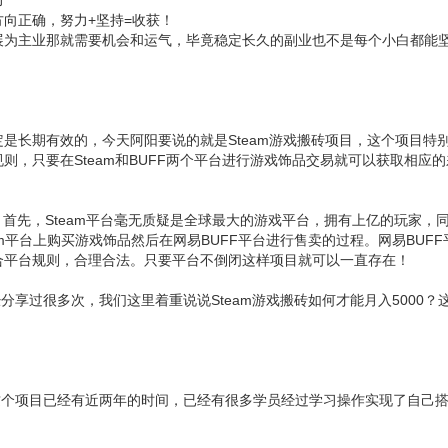
力
向正确，努力+坚持=收获！
展为主业那就需要机会和运气，毕竟稳定长久的副业也不是每个小白都能
是长期有效的，今天阿阳要说的就是Steam游戏搬砖项目，这个项目特
，只要在Steam和BUFF两个平台进行游戏饰品交易就可以获取相应
？首先，Steam平台毫无质疑是全球最大的游戏平台，拥有上亿的玩家，
am平台上购买游戏饰品然后在网易BUFF平台进行售卖的过程。网易BUF
合平台规则，合理合法。只要平台不倒闭这样项目就可以一直存在！
分享过很多次，我们这里着重说说Steam游戏搬砖如何才能月入5000？
操这个项目已经有近两年的时间，已经有很多学员经过学习操作实现了自己