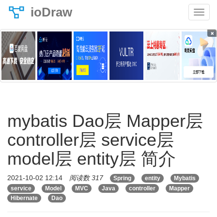
ioDraw
×
mybatis Dao层 Mapper层
controller层 service层
model层 entity层 简介
2021-10-02 12:14
阅读数 317
Spring
entity
Mybatis
service
Model
MVC
Java
controller
Mapper
Hibernate
Dao