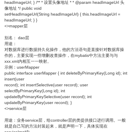
headImageUrl; } /** * 设置头像地址 * * @param headImageUrl 头
像地址 */ public void
setHeadImageUrl(String headImageUrl) { this.headImageUrl =
headImageUrl; } }
<>mapper层
别名： dao层
用途：
对数据库进行数据持久化操作，他的方法语句是直接针对数据库操
作的，主要实现一些增删改查操作，在mybatis中方法主要与与
xxx.xml内相互一一映射。
示例：userMapper
public interface userMapper { int deleteByPrimaryKey(Long id); int
insert(user
record); int insertSelective(user record); user
selectByPrimaryKey(Long id); int
updateByPrimaryKeySelective(user record); int
updateByPrimaryKey(user record); }
<>service层
用途：业务service层，给controller层的类提供接口进行调用。一般
就是自己写的方法封装起来，就是声明一下，具体实现在
serviceImpl中。