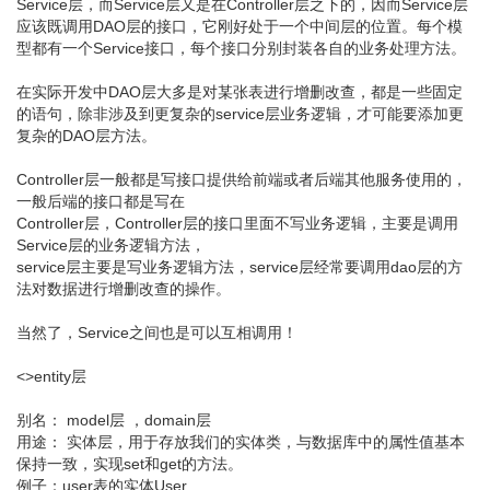
Service层，而Service层又是在Controller层之下的，因而Service层
应该既调用DAO层的接口，它刚好处于一个中间层的位置。每个模
型都有一个Service接口，每个接口分别封装各自的业务处理方法。
在实际开发中DAO层大多是对某张表进行增删改查，都是一些固定
的语句，除非涉及到更复杂的service层业务逻辑，才可能要添加更
复杂的DAO层方法。
Controller层一般都是写接口提供给前端或者后端其他服务使用的，
一般后端的接口都是写在
Controller层，Controller层的接口里面不写业务逻辑，主要是调用
Service层的业务逻辑方法，
service层主要是写业务逻辑方法，service层经常要调用dao层的方
法对数据进行增删改查的操作。
当然了，Service之间也是可以互相调用！
<>entity层
别名： model层 ，domain层
用途： 实体层，用于存放我们的实体类，与数据库中的属性值基本
保持一致，实现set和get的方法。
例子：user表的实体User