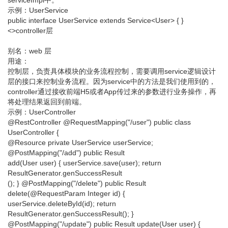
示例：UserService
public interface UserService extends Service<User> { }
<>controller层
别名：web 层
用途：
控制层，负责具体模块的业务流程控制，需要调用service逻辑设计
层的接口来控制业务流程。因为service中的方法是我们使用到的，
controller通过接收前端H5或者App传过来的参数进行业务操作，再
将处理结果返回到前端。
示例：UserController
@RestController @RequestMapping("/user") public class
UserController {
@Resource private UserService userService;
@PostMapping("/add") public Result
add(User user) { userService.save(user); return
ResultGenerator.genSuccessResult
(); } @PostMapping("/delete") public Result
delete(@RequestParam Integer id) {
userService.deleteById(id); return
ResultGenerator.genSuccessResult(); }
@PostMapping("/update") public Result update(User user) {