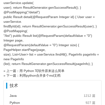
userService.update(
user); return ResultGenerator.genSuccessResult(); }
@PostMapping("/detail")
public Result detail(@RequestParam Integer id) { User user =
userService.
findById(id); return ResultGenerator.genSuccessResult(user); }
@PostMapping(
"/list") public Result list(@RequestParam(defaultValue = "0")
Integer page,
@RequestParam(defaultValue = "0") Integer size) {
PageHelper.startPage(page,
size); List<User> list = userService.findAll(); PageInfo pageInfo =
new PageInfo
(list); return ResultGenerator.genSuccessResult(pageInfo); }
« 上一篇：用 Python 写软件原来这么简单
» 下一篇：利用python合并多个md文档
技术
Java
1212 篇
Python
927 篇