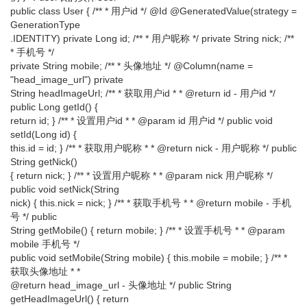
public class User { /** * 用户id */ @Id @GeneratedValue(strategy =
GenerationType
.IDENTITY) private Long id; /** * 用户昵称 */ private String nick; /**
* 手机号 */
private String mobile; /** * 头像地址 */ @Column(name =
"head_image_url") private
String headImageUrl; /** * 获取用户id * * @return id - 用户id */
public Long getId() {
return id; } /** * 设置用户id * * @param id 用户id */ public void
setId(Long id) {
this.id = id; } /** * 获取用户昵称 * * @return nick - 用户昵称 */ public
String getNick()
{ return nick; } /** * 设置用户昵称 * * @param nick 用户昵称 */
public void setNick(String
nick) { this.nick = nick; } /** * 获取手机号 * * @return mobile - 手机
号 */ public
String getMobile() { return mobile; } /** * 设置手机号 * * @param
mobile 手机号 */
public void setMobile(String mobile) { this.mobile = mobile; } /** *
获取头像地址 * *
@return head_image_url - 头像地址 */ public String
getHeadImageUrl() { return