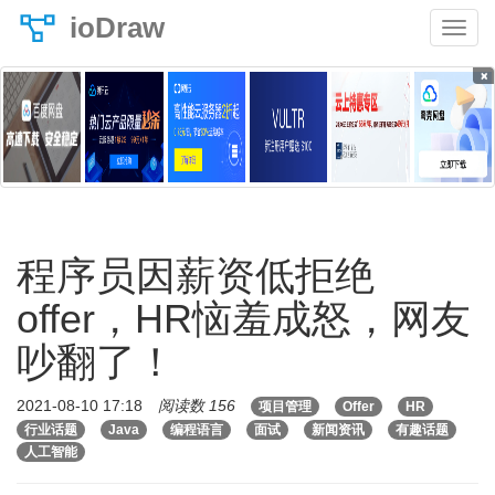
ioDraw
×
程序员因薪资低拒绝
offer，HR恼羞成怒，网友
吵翻了！
2021-08-10 17:18
阅读数 156
项目管理
Offer
HR
行业话题
Java
编程语言
面试
新闻资讯
有趣话题
人工智能