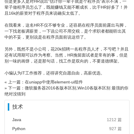
但是更多人是对HR说出“估计你一辈子就是个程序员”表示不满，一
辈子做程序员怎么了，既能赚钱又能不断成长，比干HR好多了！并
且16k的薪资对于程序员来说确实太低了。
在我看来，这名HR不仅不够专业，还容易在程序员面前露出马脚，
一下找老板调薪资，一下说公司不用交税，是个求职者都能听出其
中的不妥，更别说是在程序员面前说这些了。
另外，既然不是小公司，花20k招聘一名程序员人才，不亏吧？并且
还有试用期可以作为考察。当然，HR挽留面试者是常有的事，但是
别一味的画饼，还是那句话，找工作是双向的，不要道德绑架。
小编认为IT工作推荐，还得讲究自愿自由，高薪优选。
« 上一篇：在uniapp中使用element-ui组件
» 下一篇：微软服务器2016各版本区别,Win10各版本区别 最强的你
绝对没猜到
技术
Java
1212 篇
Python
927 篇