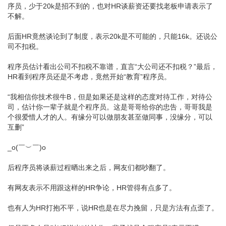
序员，少于20k是招不到的，也对HR谈薪资还要找老板申请表示了
不解。
后面HR竟然谈论到了制度，表示20k是不可能的，只能16k。还说公
司不扣税。
程序员估计看出公司不扣税不靠谱，直言“大公司还不扣税？”最后，
HR看到程序员还是不考虑，竟然开始“教育”程序员。
“我相信你技术很牛B，但是如果还是这样的态度对待工作，对待公
司，估计你一辈子就是个程序员。这是哥哥给你的忠告，哥哥我是
个很爱惜人才的人。有缘分可以做朋友甚至做同事，没缘分，可以
互删”
_o(￣︶￣)o
后程序员将谈薪过程晒出来之后，网友们都吵翻了。
有网友表示不用跟这样的HR争论，HR管得有点多了。
也有人为HR打抱不平，说HR也是在尽力挽留，只是方法有点歪了。