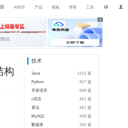
AI助手
产品
模板
博客
工具
×
技术
结构
Java
1212 篇
Python
927 篇
开发语言
608 篇
c语言
463 篇
算法
461 篇
MySQL
438 篇
数据库
394 篇