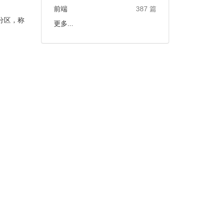
前端
387 篇
分区，称
更多...