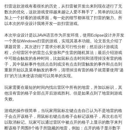
扫雷这款游戏有着很长的历史，从扫雷被开发出来到现在进行了无
数次的优化，这款游戏变得越来越让人爱不释手了，简单的玩法在
加上一个好看的游戏界面，每一处的细节都体现了扫雷的魅力。所
以本次的毕业设计我将开发一款扫雷游戏。
本次毕业设计是以JAVA语言作为开发环境，使用Eclipse设计并开发
一个类似Windows扫雷的游戏，实现其基本功能。论文首先介绍了
课题背景，其次进行了需求分析及可行性分析；然后设计游戏流
程，介绍雷区中的雷怎么安放和产生雷的随机算法；最后介绍游戏
中可能会触发的各种时间，比如鼠标点击时间和清理掉没有雷的格
子，其中鼠标事件包括点击到或没有点击到雷触发的事件和点击到
重新开始以及菜单触发的事件，清理掉没有雷的格子就需要使用“递
归”的方法来使该功能可以简单的实现。
玩家需要在最短的时间内找出雷区中所有的地雷，并加以标识，其
他没有雷的格子全部点开后游戏胜利。但是如果点到了地雷则游戏
失败。
游戏的操作很简单，当玩家用鼠标左键点击自己认为不是地雷的格
子会点开该格子，用鼠标右键点击格子会标记该格子，再次右击可
以取消标记。玩家可以通过雷区中被点开的格子上显示的数字来判
断该格子周围8个格子所隐藏的地雷，例如：点开的格子显示数字