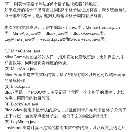
“2”，则表示该格子周边的8个格子里隐藏着2颗地雷。
如果点开的格子下没有雷且周围8个格子里也没有雷，则系统会自动
点开那8个格子，然后递归判断这些格子周围有没有雷。
本次的扫雷游戏设计，需要编写7个Java类：MineaGamae.java
类、MineAra.java类、Block.jaav类、BlockVaiw.java类、
LayMinas.java类、Record.java类和ShowRecrd.java类。
(1) MineGame.java
MineGame类是游戏的入口，用来初始化游戏资源，比如界面尺寸
和雷数等。同时也负责难度的转换。
(2) MineArea.java
MineArea类是布置雷区的雷，除了初始化雷区以外还可以响应玩家
的鼠标操作。
(3) Block.java
Block类是一个POJO类，主要记录了雷区一个个格子的属性，比如
名字，周围雷的数目等等。
(4) BlockView.java
BlockView类用来显示块的属性，并且使用卡片布局来使格子分为了
上下两层，当玩家点击格子后，会使下面的属性浮现出来。
(5) LayMines.java
LayMines类是计算不是雷的格周围雷个数的类，以及设置点选之后