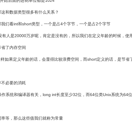
1024开始后面的进制单位都是1024
那这和数据类型很多有什么关系？
看int和short类型，一个是占4个字节，一个是占2个字节
没有人是20000万岁呢，肯定是没有的，所以我们在定义年龄的时候，使用sh
节省了内存空间
，这样如果定义年龄的话，会显得比较浪费空间，而short定义的话，是节省了
存不必要的消耗
统和编译器有关，long int长度至少32位，而64位类Unix系统为64
周率等，那么这些值我们就称为常量