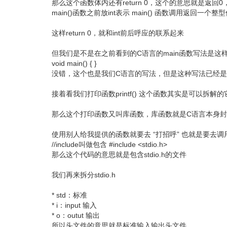
那么这个函数体内还有return 0，这个的意思就是返回0，
main()函数之前放int表示 main() 函数调用返回一个整
这样return 0，就和int前后呼应的联系起来
但我们是不是在之前看到的C语言的main函数写法是这
void main() { }
没错，这个也是我们C语言的写法，但是这种写法已经
接着看我们打印函数printf() 这个函数其实是可以拆解的它
那么这个打印函数又叫库函数，库函数就是C语言本身
使用别人给我提供的函数就要去 “打招呼” 也就是要去调
//include叫做包含 #include <stdio.h>
那么这个代码的意思就是包含stdio.h的文件
我们再来拆分stdio.h
* std：标准
* i：input 输入
* o：outut 输出
所以头文件的意思就是标准输入输出头文件