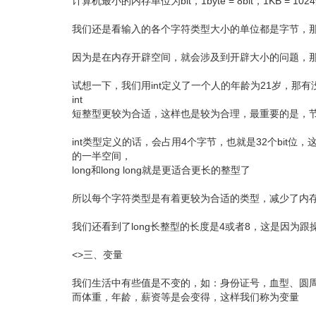
计算机最小的内存单位为bit，1byte = 8bit，1KB = 
我们还是看输入的各个字符类型大小的单位都是字节，
因为是在内存开辟空间，就会涉及到开辟大小的问题，那我们
试想一下，我们用int定义了一个人的年龄为21岁，那有
int
短整型更较为合适，这样也是较为合理，最重要的是，
int类型定义的话，会占用4个字节，也就是32个bit位
的一半空间，
long和long long就是更适合更长的整型了
所以每个字符类型是有着更较为合适的类型，减少了内
我们还看到了long长整型的长度是4或者8，这是因为跟操作系
<>三、变量
我们生活中有些值是不变的，如：身份证号，血型、圆
而体重，年龄，薪资等是会变得，这样我们称为变量