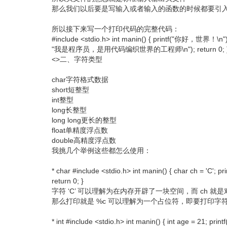
那么我们以后要是写输入或者输入的函数的时候都要引
所以接下来写一个打印代码的完整代码：
#include <stdio.h> int manin() { printf("你好，世界！\n");
"我是程序员，是用代码编织世界的工程师\n"); return 0; 
<>二、字符类型
char字符格式数据
short短整型
int整型
long长整型
long long更长的整型
float单精度浮点数
double高精度浮点数
我挑几个举例这些都怎么使用：
* char #include <stdio.h> int manin() { char ch = 'C'; pri
return 0; }
字符 ‘C’ 可以理解为在内存开辟了一块空间，而 ch 就
那么打印就是 %c 可以理解为一个占位符，即要打印字
* int #include <stdio.h> int manin() { int age = 21; print