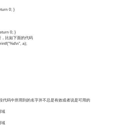
turn 0; }
turn 0; }
量，比如下面的代码
rintf("%d\n", a);
说一段代码中所用到的名字并不总是有效或者说是可用的
用域
用域