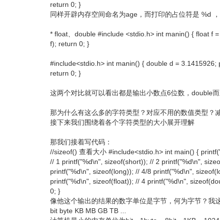
return 0; }
同样开辟内存空间命名为age，而打印的占位符是 %d
* float、double #include <stdio.h> int manin() { float f = 
f); return 0; }
#include<stdio.h> int manin() { double d = 3.1415926; pr
return 0; }
这两个对比就可以看出都是输出小数点6位数，double而
那为什么有这么多的字符类型？对应不用的数值类型？
接下来我们围绕着各个字符类型的大小展开理解
那我们接着写代码：
//sizeof() 查看大小 #include<stdio.h> int main() { printf("
// 1 printf("%d\n", sizeof(short)); // 2 printf("%d\n", sizeof
printf("%d\n", sizeof(long)); // 4/8 printf("%d\n", sizeof(l
printf("%d\n", sizeof(float)); // 4 printf("%d\n", sizeof(do
0; }
像他这个输出的结果的数字单位是字节，何为字节？我
bit byte KB MB GB TB ...