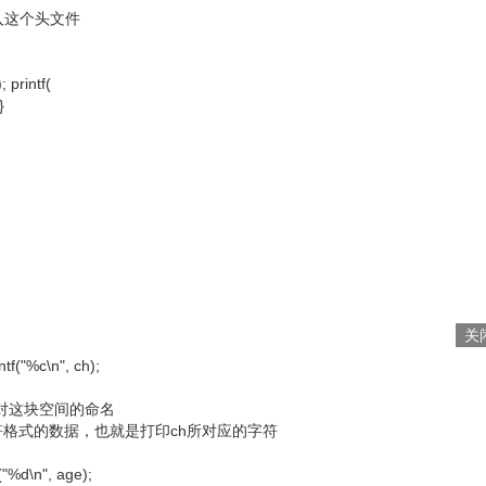
入这个头文件
 printf(
}
关
ntf("%c\n", ch);
是对这块空间的命名
符格式的数据，也就是打印ch所对应的字符
f("%d\n", age);