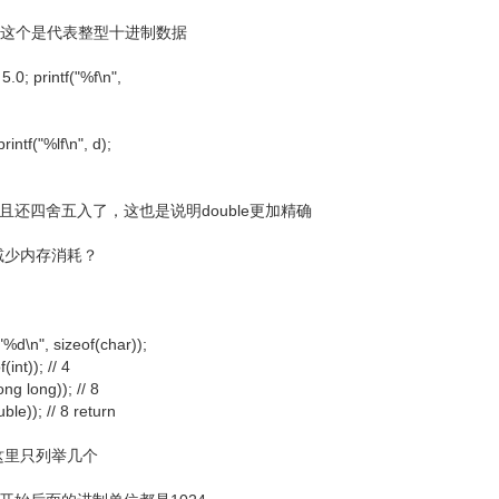
 ，这个是代表整型十进制数据
5.0; printf("%f\n",
intf("%lf\n", d);
且还四舍五入了，这也是说明double更加精确
减少内存消耗？
%d\n", sizeof(char));
(int)); // 4
ong long)); // 8
uble)); // 8 return
这里只列举几个