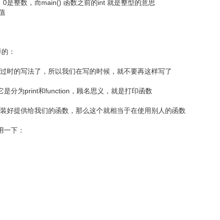
0是整数，而main() 函数之前的int 就是整型的意思
型值
样的：
是过时的写法了，所以我们在写的时候，就不要再这样写了
是分为print和function，顾名思义，就是打印函数
封装好提供给我们的函数，那么这个就相当于在使用别人的函数
用一下：