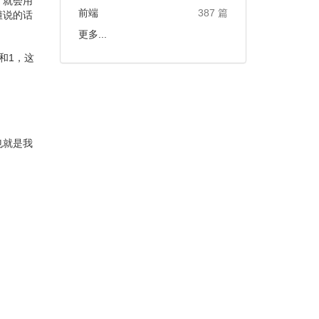
，就会用
前端
387 篇
懂说的话
更多...
和1，这
也就是我